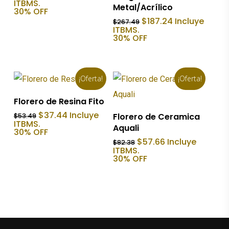
precio
precio
ITBMS.
Metal/Acrílico
original
actual
30% OFF
era:
es:
El
El
$
187.24
Incluye
$
267.49
$106.99.
$74.89.
precio
precio
ITBMS.
original
actual
30% OFF
era:
es:
$267.49.
$187.24.
¡Oferta!
¡Oferta!
Añadir Al Carrito
Florero de Resina Fito
Añadir Al Carrito
El
El
$
37.44
Incluye
Florero de Ceramica
$
53.49
precio
precio
ITBMS.
Aquali
original
actual
30% OFF
era:
es:
El
El
$
57.66
Incluye
$
82.38
$53.49.
$37.44.
precio
precio
ITBMS.
original
actual
30% OFF
era:
es:
$82.38.
$57.66.