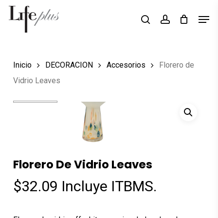
Skip
Men
Búsqueda
to
search
account
de
Close
productos
main
Menu
content
Inicio
DECORACION
Accesorios
Florero de
Vidrio Leaves
Florero De Vidrio Leaves
$
32.09
Incluye ITBMS.