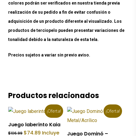
colores podrán ser verificados en nuestra tienda previa
realización de su pedido a fin de evitar confusión o
adquisición de un producto diferente al visualizado. Los
productos de terciopelo pueden presentar variaciones de
tonalidad debido a la naturaleza de esta tela.
Precios sujetos a variar sin previo aviso.
Productos relacionados
¡Oferta!
¡Oferta!
Añadir Al Carrito
Juego laberinto Kaia
Añadir Al Carrito
El
El
$
74.89
Incluye
Juego Dominó –
$
106.99