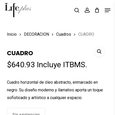
Skip
Men
Búsqueda
to
search
account
de
Close
productos
main
Menu
content
Inicio
DECORACION
Cuadros
CUADRO
CUADRO
$
640.93
Incluye ITBMS.
Cuadro horizontal de óleo abstracto, enmarcado en
negro. Su diseño moderno y llamativo aporta un toque
sofisticado y artístico a cualquier espacio.
Sin existencias