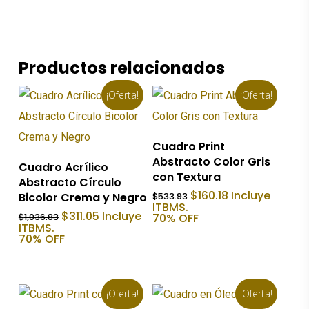
Productos relacionados
¡Oferta!
¡Oferta!
Añadir Al Carrito
Cuadro Print
Abstracto Color Gris
Añadir Al Carrito
Cuadro Acrílico
con Textura
Abstracto Círculo
El
El
$
160.18
Incluye
Bicolor Crema y Negro
$
533.93
precio
precio
ITBMS.
El
El
$
311.05
Incluye
original
actual
70% OFF
$
1,036.83
precio
precio
ITBMS.
era:
es:
original
actual
70% OFF
$533.93.
$160.18.
era:
es:
$1,036.83.
$311.05.
¡Oferta!
¡Oferta!