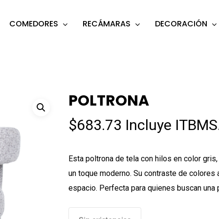
COMEDORES
RECÁMARAS
DECORACIÓN
s
o search or ESC to close
POLTRONA
$
683.73
Incluye ITBMS
Esta poltrona de tela con hilos en color gri
un toque moderno. Su contraste de colores ap
espacio. Perfecta para quienes buscan una 