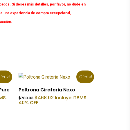
dos. Si desea más detalles, por favor, no dude en
e una experiencia de compra excepcional,
facción.
ferta!
¡Oferta!
Añadir Al Carrito
Pure
Poltrona Giratoria Nexo
El
El
MS.
$
468.02
Incluye ITBMS.
$
780.03
precio
precio
40% OFF
original
actual
era:
es:
$780.03.
$468.02.