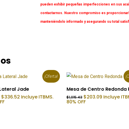
pueden exhibir pequeñas imperfecciones en sus acaba
contactarnos. Nuestro compromiso es proporcionarl
manteniéndolo informado y asegurando su total satis
dos
¡Oferta!
¡O
Añadir Al Carrito
Añadir Al Carrito
Lateral Jade
Mesa de Centro Redonda 
El
El
El
El
$
336.52
Incluye ITBMS.
$
203.09
Incluye ITB
$
1,015.43
precio
precio
precio
precio
FF
80% OFF
original
actual
original
actual
era:
es:
era:
es:
$673.03.
$336.52.
$1,015.43.
$203.09.