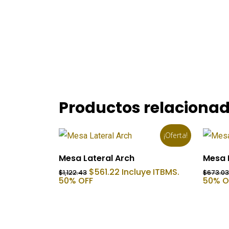
Productos relaciona
¡Oferta!
Añadir Al Carrito
Mesa Lateral Arch
Mesa 
El
El
$
561.22
Incluye ITBMS.
$
1,122.43
$
673.03
precio
precio
50% OFF
50% O
original
actual
era:
es:
$1,122.43.
$561.22.