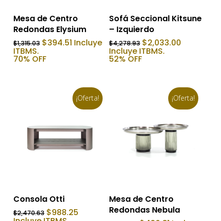
Añadir Al Carrito
Añadir Al Carrito
Mesa de Centro
Sofá Seccional Kitsune
Redondas Elysium
– Izquierdo
El
El
El
El
$
394.51
Incluye
$
2,033.00
$
1,315.03
$
4,278.93
precio
precio
precio
precio
ITBMS.
Incluye ITBMS.
original
actual
original
actual
70% OFF
52% OFF
era:
es:
era:
es:
$1,315.03.
$394.51.
$4,278.93.
$2,033.00
¡Oferta!
¡Oferta!
Añadir Al Carrito
Añadir Al Carrito
Consola Otti
Mesa de Centro
Redondas Nebula
El
El
$
988.25
$
2,470.63
precio
precio
Incluye ITBMS.