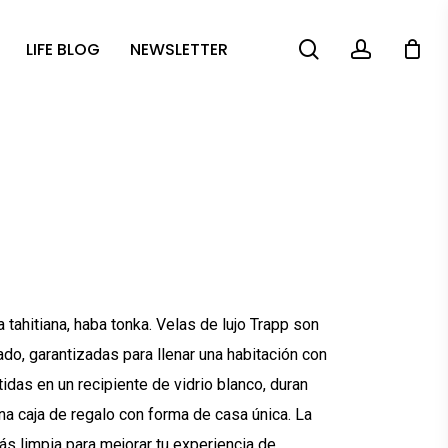
search
account
LIFE BLOG
NEWSLETTER
a tahitiana, haba tonka. Velas de lujo Trapp son
do, garantizadas para llenar una habitación con
tidas en un recipiente de vidrio blanco, duran
a caja de regalo con forma de casa única. La
 limpia para mejorar tu experiencia de