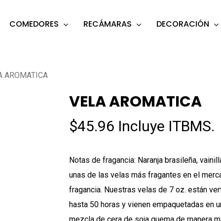
COMEDORES
RECÁMARAS
DECORACIÓN
s
o search or ESC to close
A AROMATICA
VELA AROMATICA
$
45.96
Incluye ITBMS.
Notas de fragancia: Naranja brasileña, vainill
unas de las velas más fragantes en el merca
fragancia. Nuestras velas de 7 oz. están ver
hasta 50 horas y vienen empaquetadas en un
mezcla de cera de soja quema de manera más