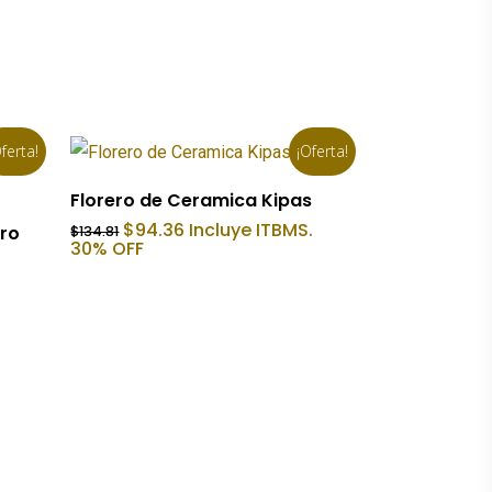
ferta!
¡Oferta!
Añadir Al Carrito
Florero de Ceramica Kipas
El
El
$
94.36
Incluye ITBMS.
dro
$
134.81
precio
precio
30% OFF
original
actual
era:
es:
$134.81.
$94.36.