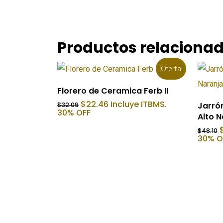
Productos relaciona
¡Oferta!
Añadir Al Carrito
Florero de Ceramica Ferb II
El
El
$
22.46
Incluye ITBMS.
Jarró
$
32.09
precio
precio
30% OFF
Alto N
original
actual
era:
es:
E
$
48.10
$32.09.
$22.46.
30% O
o
e
$