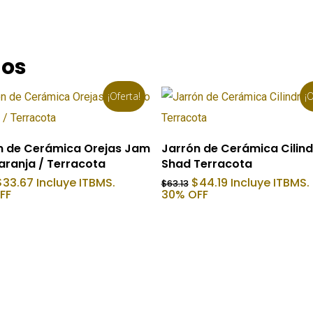
dos
¡Oferta!
¡O
Añadir Al Carrito
Añadir Al Carrito
n de Cerámica Orejas Jam
Jarrón de Cerámica Cilin
aranja / Terracota
Shad Terracota
l
El
El
El
$
33.67
Incluye ITBMS.
$
44.19
Incluye ITBMS.
$
63.13
precio
precio
precio
precio
FF
30% OFF
riginal
actual
original
actual
ra:
es:
era:
es:
48.10.
$33.67.
$63.13.
$44.19.