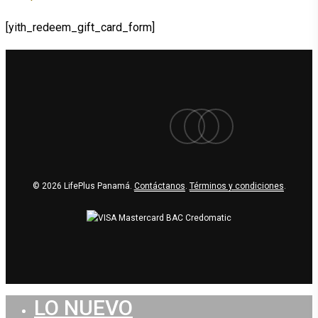
[yith_redeem_gift_card_form]
facebook
youtube
instagram
© 2026 LifePlus Panamá.
Contáctanos
.
Términos y condiciones
.
LO NUEVO
Close