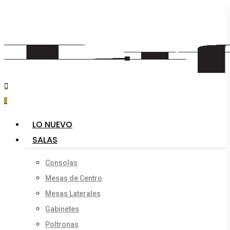
Skip
to
main
content
search
account
0
Menu
LO NUEVO
SALAS
Consolas
Mesas de Centro
Mesas Laterales
Gabinetes
Poltronas