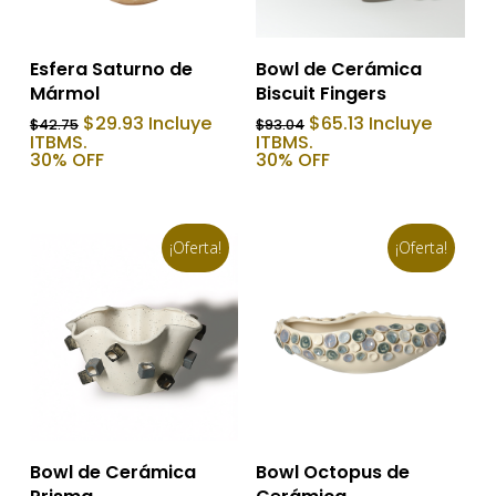
Añadir Al Carrito
Añadir Al Carrito
Esfera Saturno de
Bowl de Cerámica
Mármol
Biscuit Fingers
El
El
El
El
$
29.93
Incluye
$
65.13
Incluye
$
42.75
$
93.04
precio
precio
precio
precio
ITBMS.
ITBMS.
original
actual
original
actual
30% OFF
30% OFF
era:
es:
era:
es:
$42.75.
$29.93.
$93.04.
$65.13.
¡Oferta!
¡Oferta!
Añadir Al Carrito
Añadir Al Carrito
Bowl de Cerámica
Bowl Octopus de