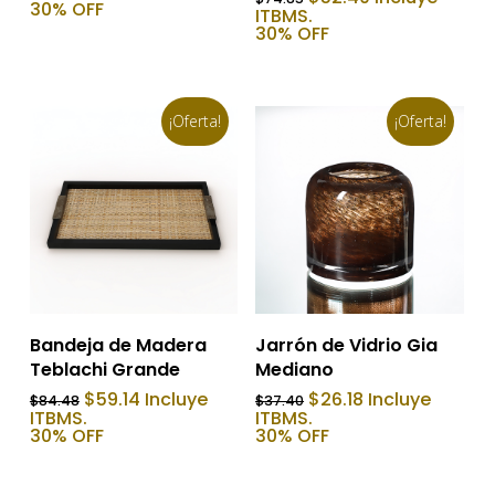
original
actual
30% OFF
precio
precio
ITBMS.
era:
es:
original
actual
30% OFF
$59.87.
$41.91.
era:
es:
$74.85.
$52.40.
¡Oferta!
¡Oferta!
Añadir Al Carrito
Añadir Al Carrito
Bandeja de Madera
Jarrón de Vidrio Gia
Teblachi Grande
Mediano
El
El
El
El
$
59.14
Incluye
$
26.18
Incluye
$
84.48
$
37.40
precio
precio
precio
precio
ITBMS.
ITBMS.
original
actual
original
actual
30% OFF
30% OFF
era:
es:
era:
es:
$84.48.
$59.14.
$37.40.
$26.18.