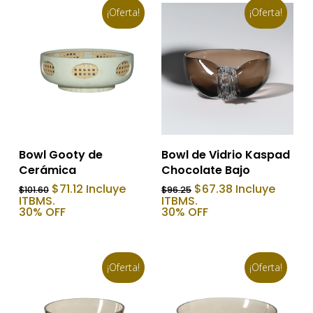
¡Oferta!
¡Oferta!
últ
Añadir Al Carrito
Añadir Al Carrito
Bowl Gooty de
Bowl de Vidrio Kaspad
Cerámica
Chocolate Bajo
El
El
El
El
$
71.12
Incluye
$
67.38
Incluye
$
101.60
$
96.25
precio
precio
precio
precio
ITBMS.
ITBMS.
original
actual
original
actual
30% OFF
30% OFF
era:
es:
era:
es:
$101.60.
$71.12.
$96.25.
$67.38.
¡Oferta!
¡Oferta!