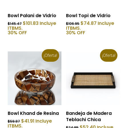
Añadir Al Carrito
Añadir Al Carrito
Bowl Palani de Vidrio
Bowl Topi de Vidrio
El
El
El
El
$
101.83
Incluye
$
74.87
Incluye
$
145.47
$
106.95
precio
precio
precio
precio
ITBMS.
ITBMS.
original
actual
original
actual
30% OFF
30% OFF
era:
es:
era:
es:
$145.47.
$101.83.
$106.95.
$74.87.
¡Oferta!
¡Oferta!
Añadir Al Carrito
Añadir Al Carrito
Bowl Khand de Resina
Bandeja de Madera
Teblachi Chica
El
El
$
41.91
Incluye
$
59.87
precio
precio
ITBMS.
El
El
$
52.40
Incluye
$
74.85