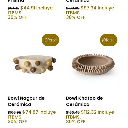
Prisma
Cerámica
El
El
El
El
$
44.91
Incluye
$
97.34
Incluye
$
64.15
$
139.05
precio
precio
precio
precio
ITBMS.
ITBMS.
original
actual
original
actual
30% OFF
30% OFF
era:
es:
era:
es:
$64.15.
$44.91.
$139.05.
$97.34.
¡Oferta!
¡Oferta!
Añadir Al Carrito
Añadir Al Carrito
Bowl Nagpur de
Bowl Khatoo de
Cerámica
Cerámica
El
El
El
El
$
74.87
Incluye
$
112.32
Incluye
$
106.95
$
160.45
precio
precio
precio
precio
ITBMS.
ITBMS.
original
actual
original
actual
30% OFF
30% OFF
era:
es:
era:
es: