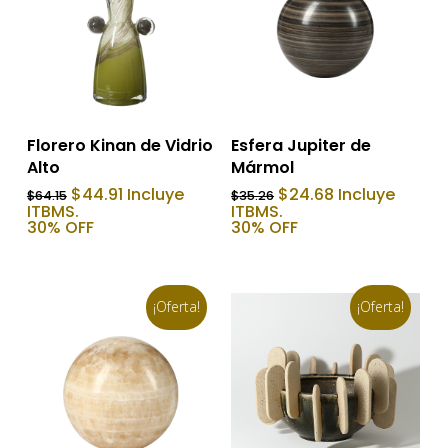
Añadir Al Carrito
Añadir Al Carrito
Florero Kinan de Vidrio
Esfera Jupiter de
Alto
Mármol
El
El
El
El
$
44.91
Incluye
$
24.68
Incluye
$
64.15
$
35.26
precio
precio
precio
precio
ITBMS.
ITBMS.
original
actual
original
actual
30% OFF
30% OFF
era:
es:
era:
es:
$64.15.
$44.91.
$35.26.
$24.68.
¡Oferta!
¡Oferta!