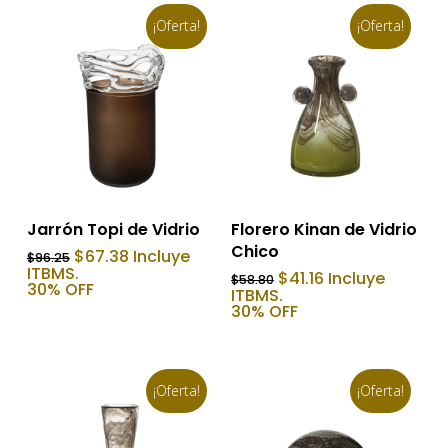
¡Oferta!
¡Oferta!
Añadir Al Carrito
Añadir Al Carrito
Jarrón Topi de Vidrio
Florero Kinan de Vidrio
Chico
El
El
$
67.38
Incluye
$
96.25
precio
precio
ITBMS.
El
El
$
41.16
Incluye
$
58.80
original
actual
30% OFF
precio
precio
ITBMS.
era:
es:
original
actual
30% OFF
$96.25.
$67.38.
era:
es:
$58.80.
$41.16.
¡Oferta!
¡Oferta!