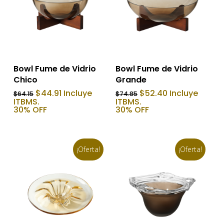
Añadir Al Carrito
Añadir Al Carrito
Bowl Fume de Vidrio
Bowl Fume de Vidrio
Chico
Grande
El
El
El
El
$
44.91
Incluye
$
52.40
Incluye
$
64.15
$
74.85
precio
precio
precio
precio
ITBMS.
ITBMS.
original
actual
original
actual
30% OFF
30% OFF
era:
es:
era:
es:
$64.15.
$44.91.
$74.85.
$52.40.
¡Oferta!
¡Oferta!