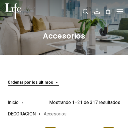
Skip
Men
Búsqueda
to
search
account
de
Close
productos
main
Menu
content
Accesorios
Ordenar por los últimos
Ord
Inicio
Mostrando 1–21 de 317 resultados
por
DECORACION
Accesorios
los