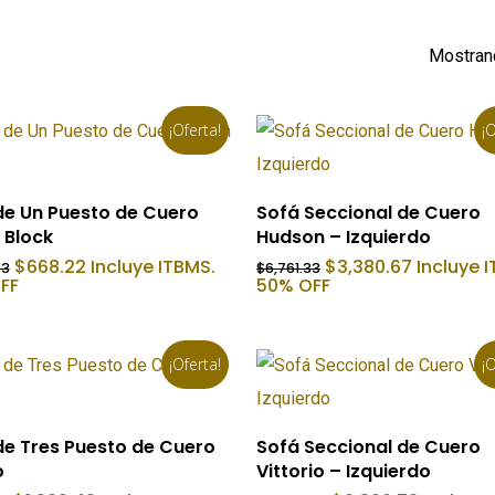
Mostrand
¡Oferta!
¡O
Añadir Al Carrito
Añadir Al Carrito
de Un Puesto de Cuero
Sofá Seccional de Cuero
 Block
Hudson – Izquierdo
El
El
El
El
$
668.22
Incluye ITBMS.
$
3,380.67
Incluye 
43
$
6,761.33
precio
precio
precio
precio
FF
50% OFF
original
actual
original
actual
era:
es:
era:
es:
$1,336.43.
$668.22.
$6,761.33.
$3,380.67
¡Oferta!
¡O
Añadir Al Carrito
Añadir Al Carrito
de Tres Puesto de Cuero
Sofá Seccional de Cuero
o
Vittorio – Izquierdo