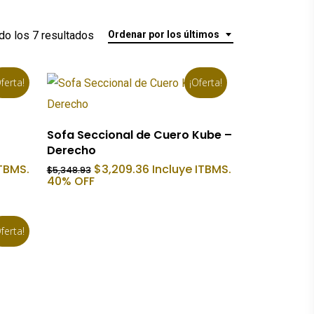
Ordenado
o los 7 resultados
Ordenar por los últimos
por
ferta!
¡Oferta!
los
últimos
Añadir Al Carrito
Sofa Seccional de Cuero Kube –
Derecho
El
El
ITBMS.
$
3,209.36
Incluye ITBMS.
$
5,348.93
precio
precio
40% OFF
original
actual
era:
es:
.
$5,348.93.
$3,209.36.
ferta!