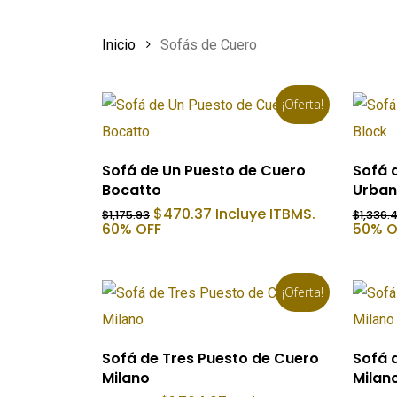
Inicio
Sofás de Cuero
¡Oferta!
Añadir Al Carrito
Sofá de Un Puesto de Cuero
Sofá 
Bocatto
Urban
El
El
$
470.37
Incluye ITBMS.
$
1,175.93
$
1,336.
precio
precio
60% OFF
50% O
original
actual
era:
es:
$1,175.93.
$470.37.
¡Oferta!
Añadir Al Carrito
Sofá de Tres Puesto de Cuero
Sofá 
Milano
Milan