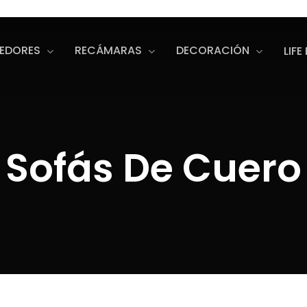
EDORES
RECÁMARAS
DECORACIÓN
LIFE
s
o search or ESC to close
Sofás De Cuero