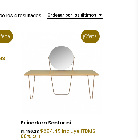
Ordenado
o los 4 resultados
Ordenar por los últimos
por
ferta!
¡Oferta!
los
últimos
MS.
Añadir Al Carrito
Peinadora Santorini
El
El
$
594.49
Incluye ITBMS.
$
1,486.23
precio
precio
60% OFF