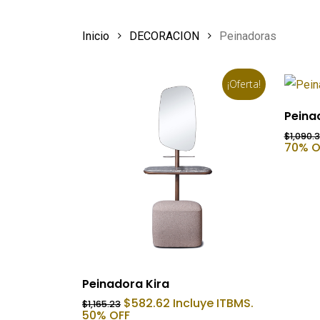
Inicio
DECORACION
Peinadoras
¡Oferta!
Peinad
$
1,090.
70% O
Añadir Al Carrito
Peinadora Kira
El
El
$
582.62
Incluye ITBMS.
$
1,165.23
precio
precio
50% OFF