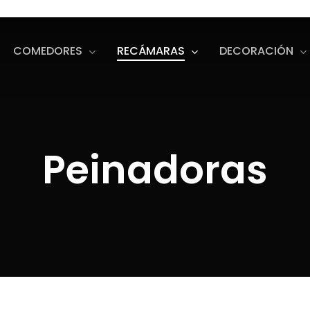
COMEDORES
RECÁMARAS
DECORACIÓN
s
o search or ESC to close
Peinadoras