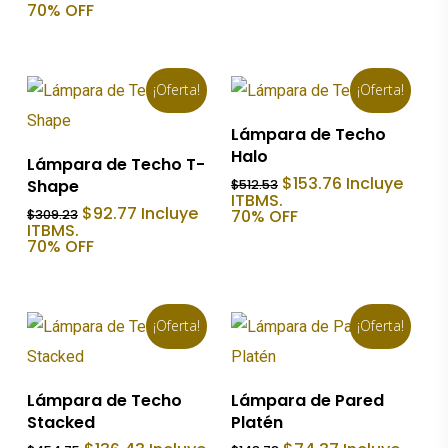
original
actual
70% OFF
$512.53.
$153.76.
era:
es:
$341.33.
$102.40.
¡Oferta!
¡Oferta!
Añadir Al Carrito
Lámpara de Techo
Halo
Añadir Al Carrito
Lámpara de Techo T-
El
El
$
153.76
Incluye
Shape
$
512.53
precio
precio
ITBMS.
El
El
$
92.77
Incluye
original
actual
70% OFF
$
309.23
precio
precio
ITBMS.
era:
es:
original
actual
70% OFF
$512.53.
$153.76.
era:
es:
$309.23.
$92.77.
¡Oferta!
¡Oferta!
Añadir Al Carrito
Añadir Al Carrito
Lámpara de Techo
Lámpara de Pared
Stacked
Platén