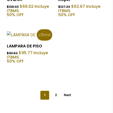
El
El
El
El
$
69.02
Incluye
$
63.67
Incluye
$
138.03
$
127.33
precio
precio
precio
precio
ITBMS.
ITBMS.
original
actual
original
actual
50% OFF
50% OFF
era:
es:
era:
es:
$138.03.
$69.02.
$127.33.
$63.67.
¡Oferta!
Añadir Al Carrito
LAMPARA DE PISO
El
El
$
95.77
Incluye
$
191.53
precio
precio
ITBMS.
original
actual
50% OFF
era:
es:
$191.53.
$95.77.
1
2
Next