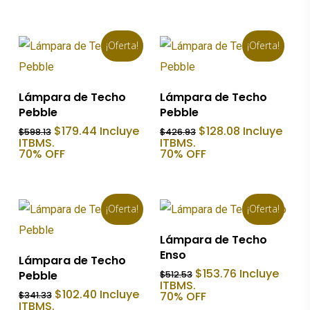
era:
es:
era:
es:
$448.33.
$134.50.
$822.83.
$246.85.
¡Oferta!
¡Oferta!
Añadir Al Carrito
Añadir Al Carrito
Lámpara de Techo
Lámpara de Techo
Pebble
Pebble
El
El
El
El
$
179.44
Incluye
$
128.08
Incluye
$
598.13
$
426.93
precio
precio
precio
precio
ITBMS.
ITBMS.
original
actual
original
actual
70% OFF
70% OFF
era:
es:
era:
es:
$598.13.
$179.44.
$426.93.
$128.08.
¡Oferta!
¡Oferta!
Añadir Al Carrito
Lámpara de Techo
Enso
Añadir Al Carrito
Lámpara de Techo
El
El
$
153.76
Incluye
Pebble
$
512.53
precio
precio
ITBMS.
El
El
$
102.40
Incluye
original
actual
70% OFF
$
341.33
precio
precio
ITBMS.
era:
es: