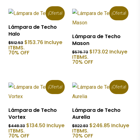
¡Oferta!
¡Oferta!
Añadir Al Carrito
Lámpara de Techo
Halo
Añadir Al Carrito
Lámpara de Techo
El
El
$
153.76
Incluye
Mason
$
512.53
precio
precio
ITBMS.
El
El
$
173.02
Incluye
original
actual
70% OFF
$
576.73
precio
precio
era:
es:
ITBMS.
original
actual
$512.53.
$153.76.
70% OFF
era:
es:
$576.73.
$173.02.
¡Oferta!
¡Oferta!
Añadir Al Carrito
Añadir Al Carrito
Lámpara de Techo
Lámpara de Techo
Vortex
Aurelia
El
El
El
El
$
134.50
Incluye
$
246.85
Incluye
$
448.33
$
822.83
precio
precio
precio
precio
ITBMS.
ITBMS.
original
actual
original
actual
70% OFF
70% OFF