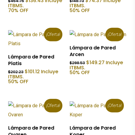
El
El
El
El
$
136.43
Incluye
$
74.37
Incluye
$
454.75
$
148.73
precio
precio
precio
precio
ITBMS.
ITBMS.
original
actual
original
actual
70% OFF
50% OFF
era:
es:
era:
es:
$454.75.
$136.43.
$148.73.
$74.37.
¡Oferta!
¡Oferta!
Añadir Al Carrito
Lámpara de Pared
Arcen
Añadir Al Carrito
Lámpara de Pared
El
El
$
149.27
Incluye
Platis
$
298.53
precio
precio
ITBMS.
El
El
$
101.12
Incluye
original
actual
50% OFF
$
202.23
precio
precio
ITBMS.
era:
es:
original
actual
50% OFF
$298.53.
$149.27.
era:
es:
$202.23.
$101.12.
¡Oferta!
¡Oferta!
Añadir Al Carrito
Añadir Al Carrito
Lámpara de Pared
Lámpara de Pared
Ovaren
Koper