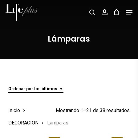
Skip
Men
Búsqueda
to
search
account
de
Close
productos
main
Menu
content
Lámparas
Ordenar por los últimos
Ord
Inicio
Mostrando 1–21 de 38 resultados
por
DECORACION
Lámparas
los