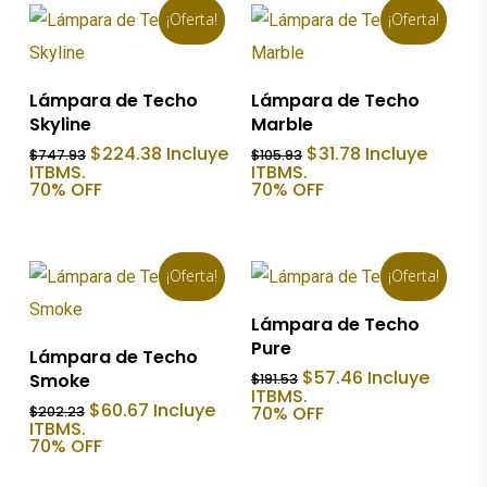
¡Oferta!
¡Oferta!
últ
Añadir Al Carrito
Añadir Al Carrito
Lámpara de Techo
Lámpara de Techo
Skyline
Marble
El
El
El
El
$
224.38
Incluye
$
31.78
Incluye
$
747.93
$
105.93
precio
precio
precio
precio
ITBMS.
ITBMS.
original
actual
original
actual
70% OFF
70% OFF
era:
es:
era:
es:
$747.93.
$224.38.
$105.93.
$31.78.
¡Oferta!
¡Oferta!
Añadir Al Carrito
Lámpara de Techo
Pure
Añadir Al Carrito
Lámpara de Techo
El
El
$
57.46
Incluye
Smoke
$
191.53
precio
precio
ITBMS.
El
El
$
60.67
Incluye
original
actual
70% OFF
$
202.23
precio
precio
ITBMS.
era:
es:
original
actual
70% OFF
$191.53.
$57.46.
era:
es:
$202.23.
$60.67.