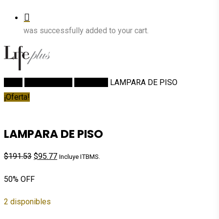
was successfully added to your cart.
Inicio
DECORACION
Lámparas
LAMPARA DE PISO
¡Oferta!
LAMPARA DE PISO
El
El
$
191.53
$
95.77
Incluye ITBMS.
precio
precio
50% OFF
original
actual
era:
es:
2 disponibles
$191.53.
$95.77.