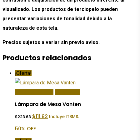
visualizado. Los productos de terciopelo pueden
presentar variaciones de tonalidad debido a la
naturaleza de esta tela.
Precios sujetos a variar sin previo aviso.
Productos relacionados
¡Oferta!
Añadir Al Carrito
Quick View
Lámpara de Mesa Vanten
El
El
$
111.82
Incluye ITBMS.
$
223.63
precio
precio
original
actual
50% OFF
era:
es:
$223.63.
$111.82.