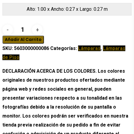
Alto: 1.00 x Ancho: 0.27 x Largo: 0.27 m
LAMPARA
DE
Añadir Al Carrito
PISO
SKU:
5603000000086
Categorías:
Lámparas
,
Lámparas
cantidad
de Piso
DECLARACIÓN ACERCA DE LOS COLORES. Los colores
originales de nuestros productos ofertados mediante
página web y redes sociales en general, pueden
presentar variaciones respecto a su tonalidad en las
fotografías debido a la resolución de su pantalla o
monitor. Los colores podrán ser verificados en nuestra
tienda previa realización de su pedido a fin de evitar
confusión o adquisición de un producto diferente al