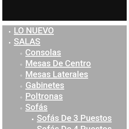
LO NUEVO
Close
Menu
SALAS
Consolas
Mesas De Centro
Mesas Laterales
Gabinetes
Poltronas
Sofás
Sofás De 3 Puestos
Sofás De 4 Puestos