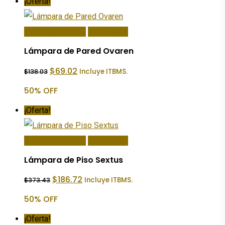
¡Oferta!
Añadir Al Carrito
Quick View
Lámpara de Pared Ovaren
El
El
$
69.02
Incluye ITBMS.
$
138.03
precio
precio
original
actual
50% OFF
era:
es:
$138.03.
$69.02.
¡Oferta!
Añadir Al Carrito
Quick View
Lámpara de Piso Sextus
El
El
$
186.72
Incluye ITBMS.
$
373.43
precio
precio
original
actual
50% OFF
era:
es:
$373.43.
$186.72.
¡Oferta!