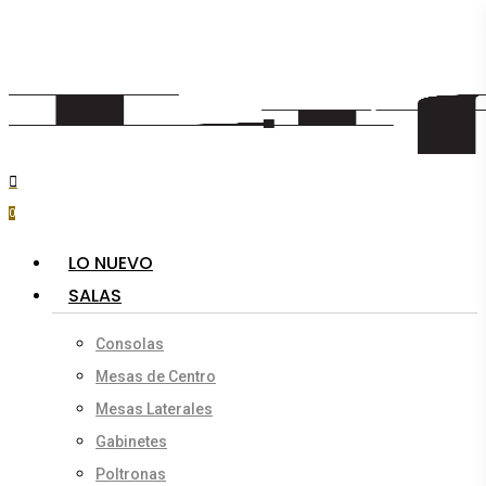
Skip
to
main
content
search
account
0
Menu
LO NUEVO
SALAS
Consolas
Mesas de Centro
Mesas Laterales
Gabinetes
Poltronas