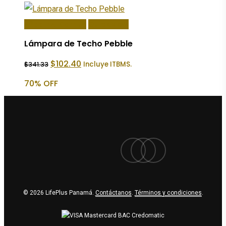
Añadir Al Carrito
Quick View
Lámpara de Techo Pebble
El
El
$
102.40
Incluye ITBMS.
$
341.33
precio
precio
original
actual
70% OFF
era:
es:
$341.33.
$102.40.
facebook
youtube
instagram
© 2026 LifePlus Panamá.
Contáctanos
.
Términos y condiciones
.