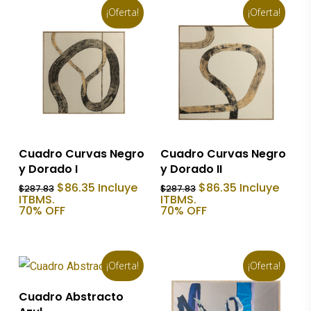
¡Oferta!
¡Oferta!
últ
Añadir Al Carrito
Añadir Al Carrito
Cuadro Curvas Negro
Cuadro Curvas Negro
y Dorado I
y Dorado II
El
El
El
El
$
86.35
Incluye
$
86.35
Incluye
$
287.83
$
287.83
precio
precio
precio
precio
ITBMS.
ITBMS.
original
actual
original
actual
70% OFF
70% OFF
era:
es:
era:
es:
$287.83.
$86.35.
$287.83.
$86.35.
¡Oferta!
¡Oferta!
Añadir Al Carrito
Cuadro Abstracto