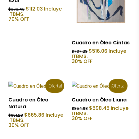
Azul
El
El
$
112.03
Incluye
$
373.43
precio
precio
ITBMS.
original
actual
70% OFF
era:
es:
$373.43.
$112.03.
Añadir Al Carrito
Cuadro en Óleo Cintas
El
El
$
516.06
Incluye
$
737.23
precio
precio
ITBMS.
original
actual
30% OFF
era:
es:
$737.23.
$516.06.
¡Oferta!
¡Oferta!
Añadir Al Carrito
Añadir Al Carrito
Cuadro en Óleo
Cuadro en Óleo Liana
Natura
El
El
$
598.45
Incluye
$
854.93
precio
precio
ITBMS.
El
El
$
665.86
Incluye
$
951.23
original
actual
30% OFF
precio
precio
ITBMS.
era:
es:
original
actual
30% OFF
$854.93.
$598.45.
era:
es:
$951.23.
$665.86.