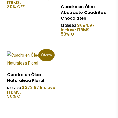
precio
precio
ITBMS.
Añadir Al Carrito
original
actual
30% OFF
Cuadro en Óleo
era:
es:
Abstracto Cuadritos
$673.03.
$471.12.
Chocolates
El
El
$
694.97
$
1,389.93
precio
precio
Incluye ITBMS.
original
actual
50% OFF
era:
es:
$1,389.93.
$694.97.
¡Oferta!
Añadir Al Carrito
Cuadro en Óleo
Naturaleza Floral
El
El
$
373.97
Incluye
$
747.93
precio
precio
ITBMS.
original
actual
50% OFF
era:
es:
$747.93.
$373.97.