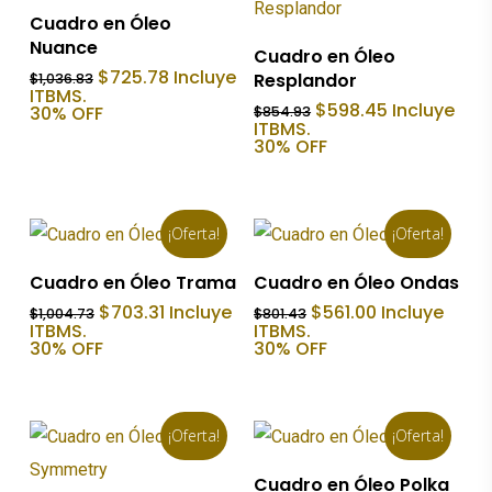
Añadir Al Carrito
Cuadro en Óleo
Nuance
Añadir Al Carrito
Cuadro en Óleo
El
El
$
725.78
Incluye
Resplandor
$
1,036.83
precio
precio
ITBMS.
El
El
$
598.45
Incluye
original
actual
30% OFF
$
854.93
precio
precio
era:
es:
ITBMS.
original
actual
$1,036.83.
$725.78.
30% OFF
era:
es:
$854.93.
$598.45.
¡Oferta!
¡Oferta!
Añadir Al Carrito
Añadir Al Carrito
Cuadro en Óleo Trama
Cuadro en Óleo Ondas
El
El
El
El
$
703.31
Incluye
$
561.00
Incluye
$
1,004.73
$
801.43
precio
precio
precio
precio
ITBMS.
ITBMS.
original
actual
original
actual
30% OFF
30% OFF
era:
es:
era:
es:
$1,004.73.
$703.31.
$801.43.
$561.00.
¡Oferta!
¡Oferta!
Añadir Al Carrito
Cuadro en Óleo Polka