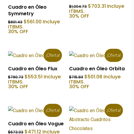
Añadir Al Carrito
El
El
$
703.31
Incluye
Cuadro en Óleo
$
1,004.73
precio
precio
ITBMS.
Symmetry
original
actual
30% OFF
era:
es:
El
El
$
561.00
Incluye
$
801.43
$1,004.73.
$703.31.
precio
precio
ITBMS.
original
actual
30% OFF
era:
es:
$801.43.
$561.00.
¡Oferta!
¡Oferta!
Añadir Al Carrito
Añadir Al Carrito
Cuadro en Óleo Flux
Cuadro en Óleo Orbita
El
El
El
El
$
553.51
Incluye
$
501.08
Incluye
$
790.73
$
715.83
precio
precio
precio
precio
ITBMS.
ITBMS.
original
actual
original
actual
30% OFF
30% OFF
era:
es:
era:
es:
$790.73.
$553.51.
$715.83.
$501.08.
¡Oferta!
¡Oferta!
Añadir Al Carrito
Cuadro en Óleo Vogue
El
El
$
471.12
Incluye
$
673.03