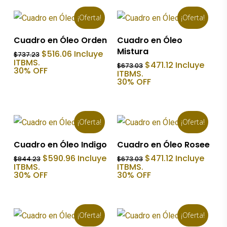
¡Oferta!
¡Oferta!
Añadir Al Carrito
Añadir Al Carrito
Cuadro en Óleo Orden
Cuadro en Óleo
Mistura
El
El
$
516.06
Incluye
$
737.23
precio
precio
ITBMS.
El
El
$
471.12
Incluye
$
673.03
original
actual
30% OFF
precio
precio
ITBMS.
era:
es:
original
actual
30% OFF
$737.23.
$516.06.
era:
es:
$673.03.
$471.12.
¡Oferta!
¡Oferta!
Añadir Al Carrito
Añadir Al Carrito
Cuadro en Óleo Indigo
Cuadro en Óleo Rosee
El
El
El
El
$
590.96
Incluye
$
471.12
Incluye
$
844.23
$
673.03
precio
precio
precio
precio
ITBMS.
ITBMS.
original
actual
original
actual
30% OFF
30% OFF
era:
es:
era:
es:
$844.23.
$590.96.
$673.03.
$471.12.
¡Oferta!
¡Oferta!