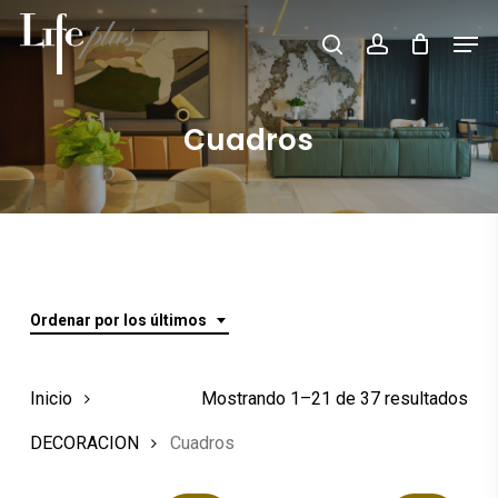
Skip
Men
Búsqueda
to
search
account
de
Close
productos
main
Menu
content
Cuadros
Ordenar por los últimos
Ord
Inicio
Mostrando 1–21 de 37 resultados
por
DECORACION
Cuadros
los