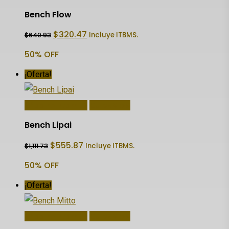
Bench Flow
El
El
$
320.47
Incluye ITBMS.
$
640.93
precio
precio
original
actual
50% OFF
era:
es:
$640.93.
$320.47.
¡Oferta!
Añadir Al Carrito
Quick View
Bench Lipai
El
El
$
555.87
Incluye ITBMS.
$
1,111.73
precio
precio
original
actual
50% OFF
era:
es:
$1,111.73.
$555.87.
¡Oferta!
Añadir Al Carrito
Quick View