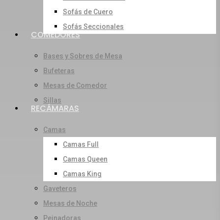
Sofás de Cuero
Sofás Seccionales
COMEDORES
Bases y Sobres de Mesa
Bufeteras
Mesas de Comedor
Sillas
RECÁMARAS
Camas
Camas Full
Camas Queen
Camas King
Gaveteros
Mesas de Noche
Peinadoras