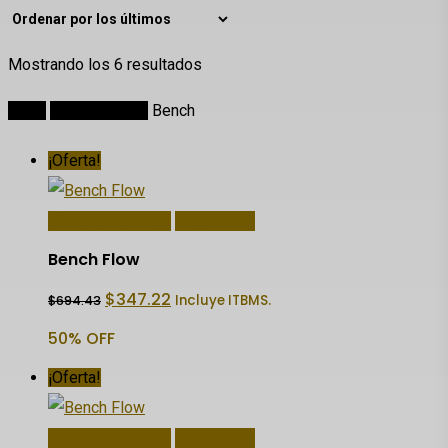
Ordenado
Mostrando los 6 resultados
por
Inicio
DECORACION
Bench
los
últimos
¡Oferta!
Añadir Al Carrito
Quick View
Bench Flow
El
El
$
347.22
Incluye ITBMS.
$
694.43
precio
precio
original
actual
50% OFF
era:
es:
$694.43.
$347.22.
¡Oferta!
Añadir Al Carrito
Quick View