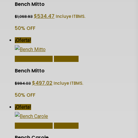
Bench Mitto
El
El
$
534.47
Incluye ITBMS.
$
1,068.93
precio
precio
original
actual
50% OFF
era:
es:
$1,068.93.
$534.47.
¡Oferta!
Añadir Al Carrito
Quick View
Bench Mitto
El
El
$
497.02
Incluye ITBMS.
$
994.03
precio
precio
original
actual
50% OFF
era:
es:
$994.03.
$497.02.
¡Oferta!
Añadir Al Carrito
Quick View
Bench Carole