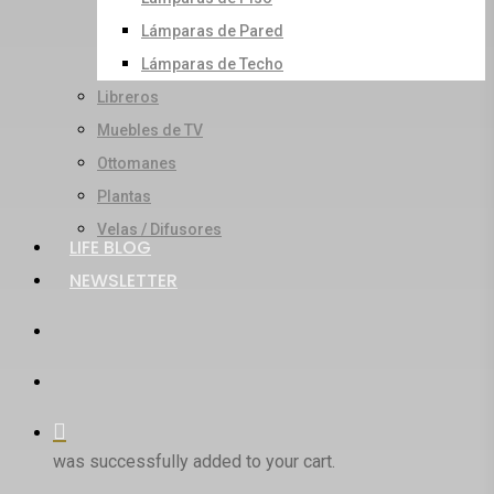
Lámparas de Pared
Lámparas de Techo
Libreros
Muebles de TV
Ottomanes
Plantas
Velas / Difusores
LIFE BLOG
NEWSLETTER
search
account
was successfully added to your cart.