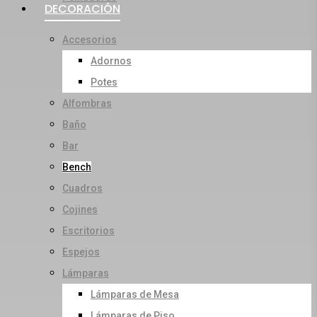
DECORACIÓN
Accesorios
Adornos
Potes
Alfombras
Baño
Bar
Bench
Cuadros
Cojines
Escritorios
Espejos
Lámparas
Lámparas de Mesa
Lámparas de Piso