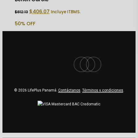
El
El
$
406.07
Incluye ITBMS.
$
812.13
precio
precio
original
actual
50% OFF
era:
es:
$812.13.
$406.07.
facebook
youtube
instagram
© 2026 LifePlus Panamá.
Contáctanos
.
Términos y condiciones
.