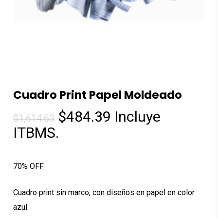
Cuadro Print Papel Moldeado
El
El
$
484.39
Incluye
$
1,614.63
precio
precio
ITBMS.
original
actual
era:
es:
70% OFF
$1,614.63.
$484.39.
Cuadro print sin marco, con diseños en papel en color
azul.