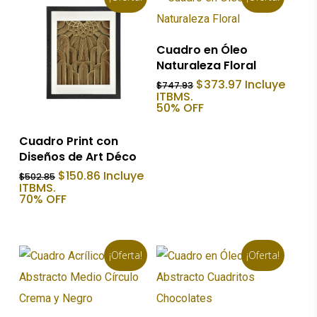
Añadir Al Carrito
Cuadro en Óleo
Naturaleza Floral
El
El
$
373.97
Incluye
$
747.93
precio
precio
ITBMS.
original
actual
50% OFF
era:
es:
$747.93.
$373.97.
Añadir Al Carrito
Cuadro Print con
Diseños de Art Déco
El
El
$
150.86
Incluye
$
502.85
precio
precio
ITBMS.
original
actual
70% OFF
era:
es:
$502.85.
$150.86.
¡Oferta!
¡Oferta!