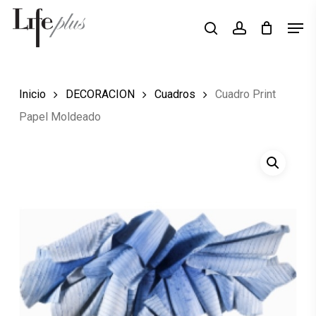
Skip
Men
Búsqueda
to
search
account
de
Close
productos
main
Menu
content
Inicio
DECORACION
Cuadros
Cuadro Print
Papel Moldeado