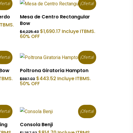
ferta!
¡Oferta!
Añadir Al Carrito
ierdo
Mesa de Centro Rectangular
Bow
ITBMS.
El
El
$
1,690.17
Incluye ITBMS.
$
4,225.43
precio
precio
60% OFF
original
actual
6.
era:
es:
$4,225.43.
$1,690.17.
ferta!
¡Oferta!
Añadir Al Carrito
 Bow
Poltrona Giratoria Hampton
El
El
ITBMS.
$
443.52
Incluye ITBMS.
$
887.03
precio
precio
50% OFF
original
actual
era:
es:
.
$887.03.
$443.52.
ferta!
¡Oferta!
Añadir Al Carrito
ling
Consola Benji
El
El
ITBMS.
$
814.70
Incluye ITBMS.
$
1,357.83