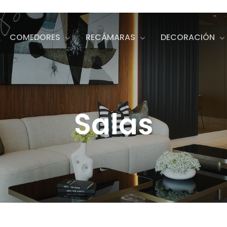
COMEDORES
RECÁMARAS
DECORACIÓN
s
o search or ESC to close
Salas