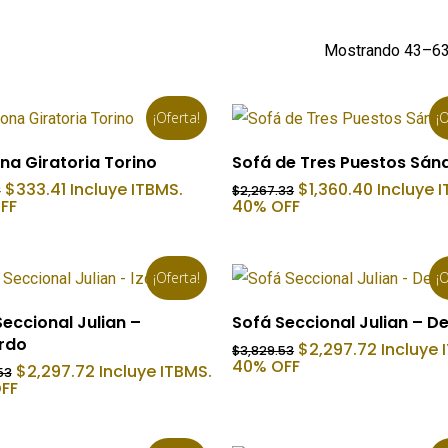
Mostrando 43–63
¡Oferta!
¡O
Añadir Al Carrito
Añadir Al Carrito
na Giratoria Torino
Sofá de Tres Puestos Sán
El
El
El
El
$
333.41
Incluye ITBMS.
$
1,360.40
Incluye 
3
$
2,267.33
precio
precio
precio
precio
FF
40% OFF
original
actual
original
actual
era:
es:
era:
es:
$833.53.
$333.41.
$2,267.33.
$1,360.40
¡Oferta!
¡O
Añadir Al Carrito
Añadir Al Carrito
eccional Julian –
Sofá Seccional Julian – D
erdo
El
El
$
2,297.72
Incluye 
$
3,829.53
precio
precio
40% OFF
El
El
$
2,297.72
Incluye ITBMS.
53
original
actual
precio
precio
FF
era:
es:
original
actual
$3,829.53.
$2,297.7
era:
es:
$3,829.53.
$2,297.72.