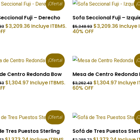
¡Oferta!
¡O
Añadir Al Carrito
Añadir Al Carrito
eccional Fuji – Derecho
Sofa Seccional Fuji – Izqu
El
El
El
El
$
3,209.36
Incluye ITBMS.
$
3,209.36
Incluye 
93
$
5,348.93
precio
precio
precio
precio
FF
40% OFF
original
actual
original
actual
era:
es:
era:
es:
$5,348.93.
$3,209.36.
$5,348.93.
$3,209.3
¡Oferta!
¡O
Añadir Al Carrito
Añadir Al Carrito
de Centro Redonda Bow
Mesa de Centro Redonda
El
El
El
El
$
1,304.97
Incluye ITBMS.
$
1,304.97
Incluye 
43
$
3,262.43
precio
precio
precio
precio
FF
60% OFF
original
actual
original
actual
era:
es:
era:
es:
$3,262.43.
$1,304.97.
$3,262.43.
$1,304.97
¡Oferta!
¡O
Añadir Al Carrito
Añadir Al Carrito
e Tres Puestos Sterling
Sofá de Tres Puestos Ster
El
El
El
El
$
1,373.24
Incluye ITBMS.
$
1,373.24
Incluye 
73
$
2,288.73