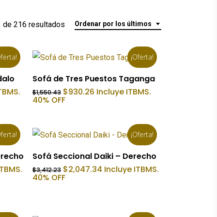
Ordenado
 de 216 resultados
Ordenar por los últimos
por
ferta!
¡Oferta!
los
Añadir Al Carrito
dalo
Sofá de Tres Puestos Taganga
últimos
El
El
ITBMS.
$
930.26
Incluye ITBMS.
$
1,550.43
precio
precio
40% OFF
original
actual
era:
es:
.
$1,550.43.
$930.26.
ferta!
¡Oferta!
Añadir Al Carrito
erecho
Sofá Seccional Daiki – Derecho
El
El
ITBMS.
$
2,047.34
Incluye ITBMS.
$
3,412.23
precio
precio
40% OFF
original
actual
era:
es:
2.
$3,412.23.
$2,047.34.