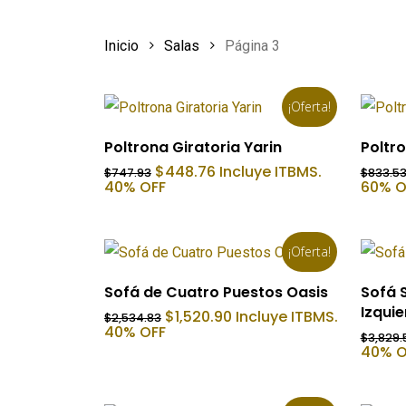
Inicio
Salas
Página 3
¡Oferta!
Añadir Al Carrito
Poltrona Giratoria Yarin
Poltro
El
El
$
448.76
Incluye ITBMS.
$
747.93
$
833.5
precio
precio
40% OFF
60% O
original
actual
era:
es:
$747.93.
$448.76.
¡Oferta!
Añadir Al Carrito
Sofá de Cuatro Puestos Oasis
Sofá S
Izqui
El
El
$
1,520.90
Incluye ITBMS.
$
2,534.83
precio
precio
40% OFF
$
3,829.
original
actual
40% O
era:
es:
$2,534.83.
$1,520.90.