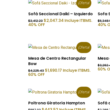
¡Oferta!
Añadir Al Carrito
Sofá Seccional Daiki – Izquierdo
Sofa S
El
El
$
2,047.34
Incluye ITBMS.
$
3,412.23
$
5,348.
precio
precio
40% OFF
40% O
original
actual
era:
es:
$3,412.23.
$2,047.34.
¡Oferta!
Añadir Al Carrito
Mesa de Centro Rectangular
Mesa 
Bow
$
3,262.
60% O
El
El
$
1,690.17
Incluye ITBMS.
$
4,225.43
precio
precio
60% OFF
original
actual
era:
es:
$4,225.43.
$1,690.17.
¡Oferta!
Añadir Al Carrito
Poltrona Giratoria Hampton
Sofá d
El
El
$
443.52
Incluye ITBMS.
$
887.03
$
2,288.