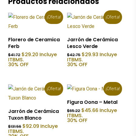
Productos relacionados
¡Oferta!
¡Oferta!
Añadir Al Carrito
Añadir Al Carrito
Florero de Ceramica
Jarrón de Cerámica
Ferb
Lesco Verde
El
El
El
El
$
29.20
Incluye
$
29.93
Incluye
$
41.72
$
42.75
precio
precio
precio
precio
ITBMS.
ITBMS.
original
actual
original
actual
30% OFF
30% OFF
era:
es:
era:
es:
$41.72.
$29.20.
$42.75.
$29.93.
¡Oferta!
¡Oferta!
Añadir Al Carrito
Figura Oona – Metal
Añadir Al Carrito
El
El
$
45.66
Incluye
Jarrón de Cerámica
$
65.22
precio
precio
ITBMS.
Tuxon Blanco
original
actual
30% OFF
era:
es:
El
El
$
92.09
Incluye
$
131.56
$65.22.
$45.66.
precio
precio
ITBMS.
original
actual