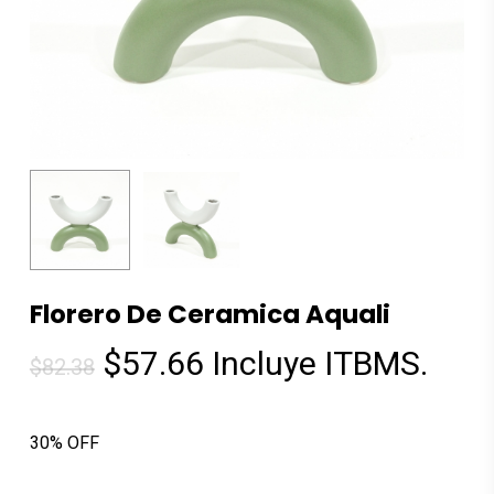
Florero De Ceramica Aquali
El
El
$
57.66
Incluye ITBMS.
$
82.38
precio
precio
original
actual
30% OFF
era:
es: