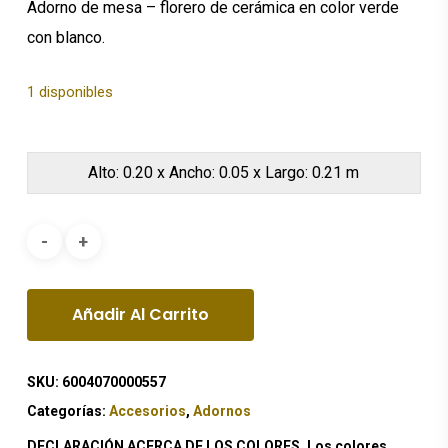
$82.38.
$57.66.
Adorno de mesa – florero de cerámica en color verde
con blanco.
1 disponibles
Alto: 0.20 x Ancho: 0.05 x Largo: 0.21 m
Añadir Al Carrito
SKU:
6004070000557
Categorías:
Accesorios
,
Adornos
DECLARACIÓN ACERCA DE LOS COLORES. Los colores