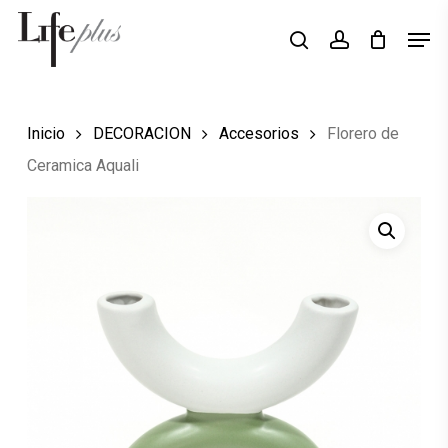
Skip
Men
Búsqueda
to
search
account
de
Close
productos
main
Menu
content
Inicio
DECORACION
Accesorios
Florero de
Ceramica Aquali