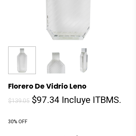
Florero De Vidrio Leno
El
El
$
97.34
Incluye ITBMS.
$
139.05
precio
precio
original
actual
30% OFF
era:
es:
$139.05.
$97.34.