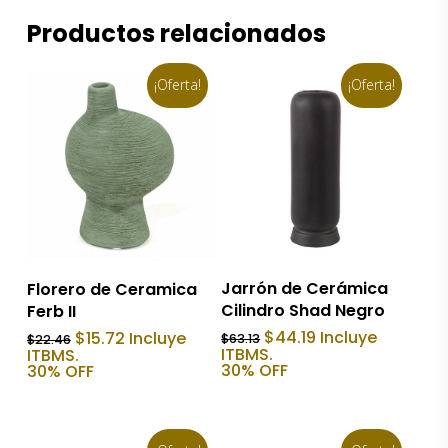
Productos relacionados
¡Oferta!
¡Oferta!
Añadir Al Carrito
Añadir Al Carrito
Jarrón de Cerámica
Florero de Ceramica
Cilindro Shad Negro
Ferb II
El
El
El
El
$
44.19
Incluye
$
15.72
Incluye
$
63.13
$
22.46
precio
precio
precio
precio
ITBMS.
ITBMS.
original
actual
original
actual
30% OFF
30% OFF
era:
es:
era:
es:
$63.13.
$44.19.
$22.46.
$15.72.