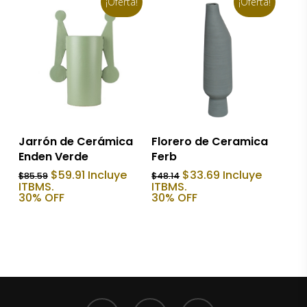
¡Oferta!
¡Oferta!
Añadir Al Carrito
Añadir Al Carrito
Jarrón de Cerámica
Florero de Ceramica
Enden Verde
Ferb
El
El
El
El
$
59.91
Incluye
$
33.69
Incluye
$
85.59
$
48.14
precio
precio
precio
precio
ITBMS.
ITBMS.
original
actual
original
actual
30% OFF
30% OFF
era:
es:
era:
es:
$85.59.
$59.91.
$48.14.
$33.69.
facebook
youtube
instagram