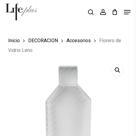
Skip
Men
Búsqueda
to
search
account
de
Close
productos
main
Menu
content
Inicio
DECORACION
Accesorios
Florero de
Vidrio Leno