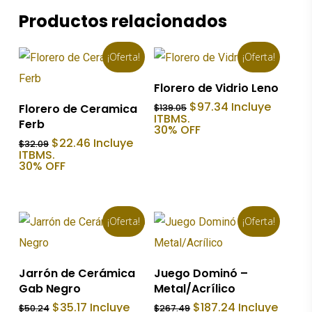
Productos relacionados
¡Oferta!
¡Oferta!
Añadir Al Carrito
Florero de Vidrio Leno
Añadir Al Carrito
El
El
$
97.34
Incluye
Florero de Ceramica
$
139.05
precio
precio
ITBMS.
Ferb
original
actual
30% OFF
era:
es:
El
El
$
22.46
Incluye
$
32.09
$139.05.
$97.34.
precio
precio
ITBMS.
original
actual
30% OFF
era:
es:
$32.09.
$22.46.
¡Oferta!
¡Oferta!
Añadir Al Carrito
Añadir Al Carrito
Jarrón de Cerámica
Juego Dominó –
Gab Negro
Metal/Acrílico
El
El
El
El
$
35.17
Incluye
$
187.24
Incluye
$
50.24
$
267.49