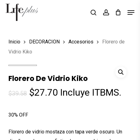
Skip
Men
Búsqueda
to
search
account
de
Close
productos
main
Menu
content
Inicio
DECORACION
Accesorios
Florero de
Vidrio Kiko
Florero De Vidrio Kiko
El
El
$
27.70
Incluye ITBMS.
$
39.58
precio
precio
original
actual
30% OFF
era:
es:
$39.58.
$27.70.
Florero de vidrio mostaza con tapa verde oscuro. Un