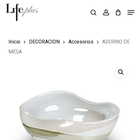
Skip
Men
Búsqueda
to
search
account
de
Close
productos
main
Menu
content
Inicio
DECORACION
Accesorios
ADORNO DE
MESA