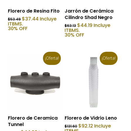
Añadir Al Carrito
Añadir Al Carrito
Florero de Resina Fito
Jarrón de Cerámica
Cilindro Shad Negro
El
El
$
37.44
Incluye
$
53.49
precio
precio
ITBMS.
El
El
$
44.19
Incluye
$
63.13
original
actual
30% OFF
precio
precio
ITBMS.
era:
es:
original
actual
30% OFF
$53.49.
$37.44.
era:
es:
$63.13.
$44.19.
¡Oferta!
¡Oferta!
Añadir Al Carrito
Añadir Al Carrito
Florero de Vidrio Leno
Florero de Ceramica
Tunnel
El
El
$
92.12
Incluye
$
131.60
precio
precio
ITBMS.