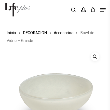
Skip
Men
Búsqueda
to
search
account
de
Close
productos
main
Menu
content
Inicio
DECORACION
Accesorios
Bowl de
Vidrio – Grande