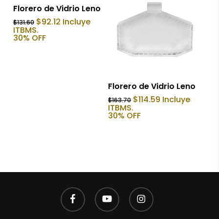
Añadir Al Carrito
Florero de Vidrio Leno
El
El
$
92.12
Incluye
$
131.60
precio
precio
ITBMS.
original
actual
30% OFF
era:
es:
$131.60.
$92.12.
Añadir Al Carrito
Florero de Vidrio Leno
El
El
$
114.59
Incluye
$
163.70
precio
precio
ITBMS.
original
actual
30% OFF
era:
es:
$163.70.
$114.59.
facebook
youtube
instagram