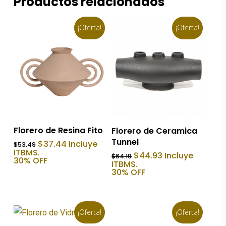
Productos relacionados
¡Oferta!
¡Oferta!
Añadir Al Carrito
Añadir Al Carrito
Florero de Resina Fito
Florero de Ceramica
Tunnel
El
El
$
37.44
Incluye
$
53.49
precio
precio
ITBMS.
El
El
$
44.93
Incluye
$
64.19
original
actual
30% OFF
precio
precio
ITBMS.
era:
es:
original
actual
30% OFF
$53.49.
$37.44.
era:
es:
$64.19.
$44.93.
¡Oferta!
¡Oferta!