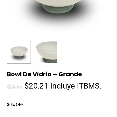
Bowl De Vidrio – Grande
El
El
$
20.21
Incluye ITBMS.
$
28.88
precio
precio
original
actual
30% OFF
era:
es:
$28.88.
$20.21.