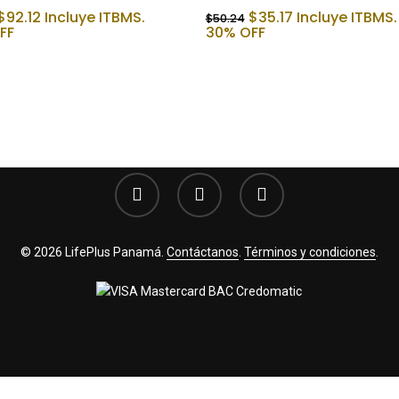
El
El
El
El
$
92.12
Incluye ITBMS.
$
35.17
Incluye ITBMS.
$
50.24
precio
precio
precio
precio
FF
30% OFF
original
actual
original
actual
era:
es:
era:
es:
$131.60.
$92.12.
$50.24.
$35.17.
facebook
youtube
instagram
© 2026 LifePlus Panamá.
Contáctanos
.
Términos y condiciones
.