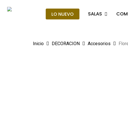
Skip
to
SALAS
COM
LO NUEVO
main
Búsqueda
de
content
producto
Hit enter t
Inicio
DECORACION
Accesorios
Flor