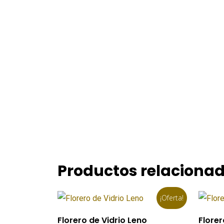
Productos relaciona
¡Oferta!
Añadir Al Carrito
Florero de Vidrio Leno
Florer