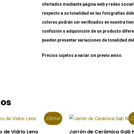
ofertados mediante página web y redes social
respecto a su tonalidad en las fotografías deb
colores podrán ser verificados en nuestra tiend
confusión o adquisición de un producto difere
pueden presentar variaciones de tonalidad debi
Precios sujetos a variar sin previo aviso.
dos
¡Oferta!
¡O
Añadir Al Carrito
Añadir Al Carrito
o de Vidrio Leno
Jarrón de Cerámica Gab 