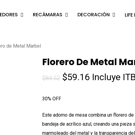
EDORES
RECÁMARAS
DECORACIÓN
LIFE
s
o search or ESC to close
ero de Metal Marbel
Florero De Metal Ma
El
El
$
59.16
Incluye IT
$
84.52
precio
precio
original
actual
30% OFF
era:
es:
$84.52.
$59.16.
Este adorno de mesa combina un florero de
bandeja de acrílico azul, creando una pieza 
marmoleado del metal y la transparencia del 