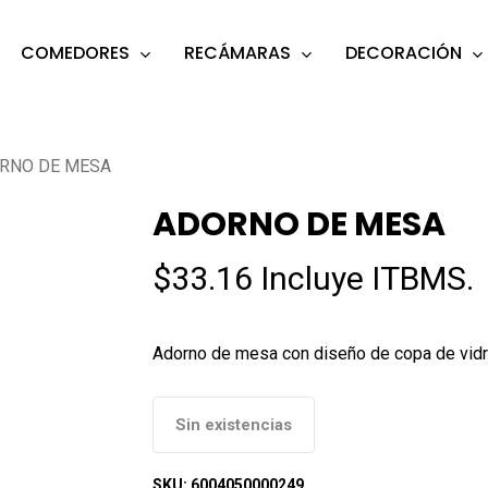
COMEDORES
RECÁMARAS
DECORACIÓN
s
o search or ESC to close
RNO DE MESA
ADORNO DE MESA
$
33.16
Incluye ITBMS.
Adorno de mesa con diseño de copa de vidri
Sin existencias
SKU:
6004050000249