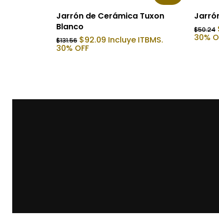
Añadir Al Carrito
Jarrón de Cerámica Tuxon
Jarró
Blanco
$
50.24
30% O
El
El
$
92.09
Incluye ITBMS.
$
131.56
precio
precio
30% OFF
original
actual
era:
es:
$131.56.
$92.09.