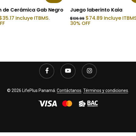
Añadir Al Carrito
Añadir Al Carrito
n de Cerámica Gab Negro
Juego laberinto Kaia
El
El
El
El
$
35.17
Incluye ITBMS.
$
74.89
Incluye ITBMS
$
106.99
precio
precio
precio
precio
FF
30% OFF
original
actual
original
actual
era:
es:
era:
es:
$50.24.
$35.17.
$106.99.
$74.89.
facebook
youtube
instagram
© 2026 LifePlus Panamá.
Contáctanos
.
Términos y condiciones
.