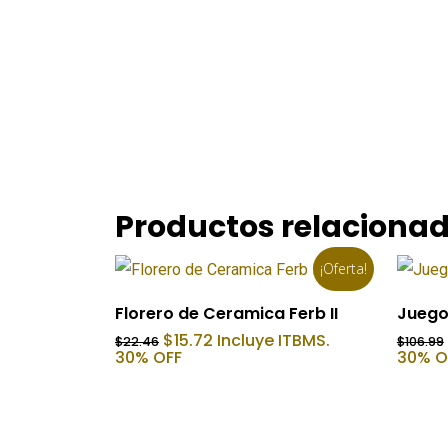
Productos relaciona
¡Oferta!
Añadir Al Carrito
Florero de Ceramica Ferb II
Juego
El
El
$
15.72
Incluye ITBMS.
$
22.46
$
106.99
precio
precio
30% OFF
30% O
original
actual
era:
es:
$22.46.
$15.72.