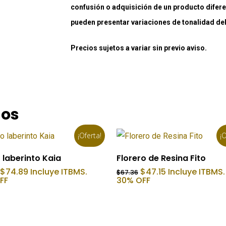
confusión o adquisición de un producto difere
pueden presentar variaciones de tonalidad debi
Precios sujetos a variar sin previo aviso.
dos
¡Oferta!
¡O
Añadir Al Carrito
Añadir Al Carrito
 laberinto Kaia
Florero de Resina Fito
El
El
El
El
$
74.89
Incluye ITBMS.
$
47.15
Incluye ITBMS.
$
67.36
precio
precio
precio
precio
FF
30% OFF
original
actual
original
actual
era:
es:
era:
es:
$106.99.
$74.89.
$67.36.
$47.15.