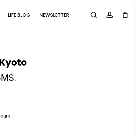
search
account
LIFE BLOG
NEWSLETTER
 Kyoto
BMS.
negro.