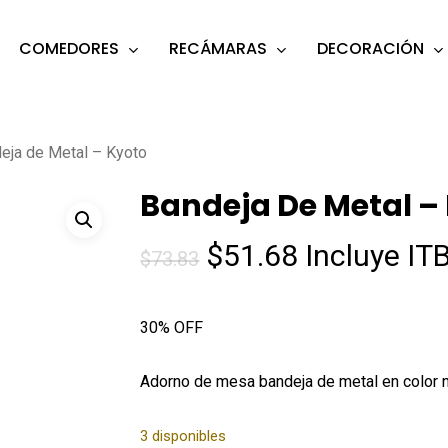
COMEDORES
RECÁMARAS
DECORACIÓN
s
o search or ESC to close
eja de Metal – Kyoto
Bandeja De Metal –
El
El
$
51.68
Incluye IT
$
73.83
precio
precio
original
actual
30% OFF
era:
es:
$73.83.
$51.68.
Adorno de mesa bandeja de metal en color 
3 disponibles