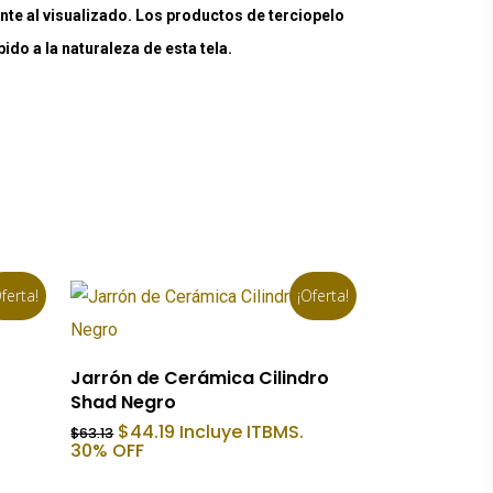
nte al visualizado. Los productos de terciopelo
do a la naturaleza de esta tela.
ferta!
¡Oferta!
Añadir Al Carrito
Jarrón de Cerámica Cilindro
Shad Negro
El
El
$
44.19
Incluye ITBMS.
$
63.13
precio
precio
30% OFF
original
actual
era:
es: