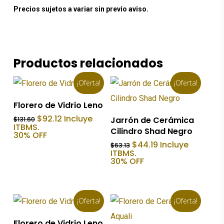
Precios sujetos a variar sin previo aviso.
Productos relacionados
¡Oferta!
¡Oferta!
Añadir Al Carrito
Florero de Vidrio Leno
Añadir Al Carrito
El
El
$
92.12
Incluye
Jarrón de Cerámica
$
131.60
precio
precio
ITBMS.
Cilindro Shad Negro
original
actual
30% OFF
era:
es:
El
El
$
44.19
Incluye
$
63.13
$131.60.
$92.12.
precio
precio
ITBMS.
original
actual
30% OFF
era:
es:
$63.13.
$44.19.
¡Oferta!
¡Oferta!
Añadir Al Carrito
Florero de Vidrio Leno