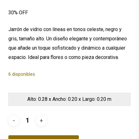
original
actual
30% OFF
era:
es:
$53.49.
$37.44.
Jarrón de vidrio con líneas en tonos celeste, negro y
gris, tamaño alto. Un diseño elegante y contemporáneo
que añade un toque sofisticado y dinámico a cualquier
espacio. Ideal para flores o como pieza decorativa.
6 disponibles
Alto: 0.28 x Ancho: 0.20 x Largo: 0.20 m