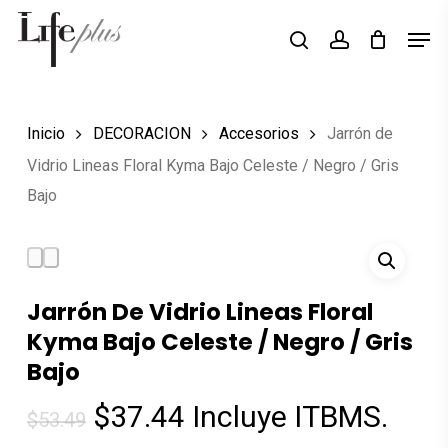
Skip
Men
Búsqueda
to
search
account
de
Close
productos
main
Menu
content
Inicio
DECORACION
Accesorios
Jarrón de
Vidrio Lineas Floral Kyma Bajo Celeste / Negro / Gris
Bajo
Jarrón De Vidrio Lineas Floral
Kyma Bajo Celeste / Negro / Gris
Bajo
El
El
$
37.44
Incluye ITBMS.
$
53.49
precio
precio