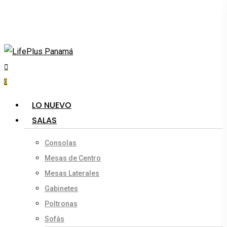
Skip
to
main
content
search
account
0
Menu
LO NUEVO
SALAS
Consolas
Mesas de Centro
Mesas Laterales
Gabinetes
Poltronas
Sofás