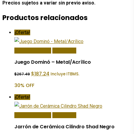
Precios sujetos a variar sin previo aviso.
Productos relacionados
¡Oferta!
Añadir Al Carrito
Quick View
Juego Dominó – Metal/Acrílico
El
El
$
187.24
Incluye ITBMS.
$
267.49
precio
precio
original
actual
30% OFF
era:
es:
$267.49.
$187.24.
¡Oferta!
Añadir Al Carrito
Quick View
Jarrón de Cerámica Cilindro Shad Negro