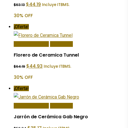
El
El
$
44.19
Incluye ITBMS.
$
63.13
precio
precio
original
actual
30% OFF
era:
es:
$63.13.
$44.19.
¡Oferta!
Añadir Al Carrito
Quick View
Florero de Ceramica Tunnel
El
El
$
44.93
Incluye ITBMS.
$
64.19
precio
precio
original
actual
30% OFF
era:
es:
$64.19.
$44.93.
¡Oferta!
Añadir Al Carrito
Quick View
Jarrón de Cerámica Gab Negro
El
El