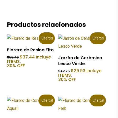
Productos relacionados
¡Oferta!
¡Oferta!
Añadir Al Carrito
Florero de Resina Fito
Añadir Al Carrito
El
El
$
37.44
Incluye
Jarrón de Cerámica
$
53.49
precio
precio
ITBMS.
Lesco Verde
original
actual
30% OFF
era:
es:
El
El
$
29.93
Incluye
$
42.75
$53.49.
$37.44.
precio
precio
ITBMS.
original
actual
30% OFF
era:
es:
$42.75.
$29.93.
¡Oferta!
¡Oferta!
Añadir Al Carrito
Añadir Al Carrito