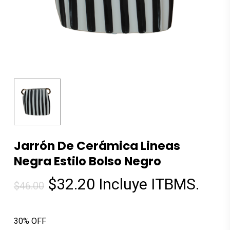
Jarrón De Cerámica Lineas
Negra Estilo Bolso Negro
El
El
$
32.20
Incluye ITBMS.
$
46.00
precio
precio
original
actual
30% OFF
era:
es: