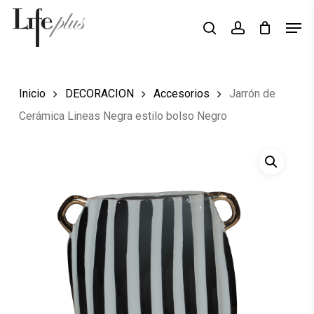
Skip
Men
Búsqueda
to
search
account
de
Close
productos
main
Menu
content
Inicio
DECORACION
Accesorios
Jarrón de
Cerámica Lineas Negra estilo bolso Negro