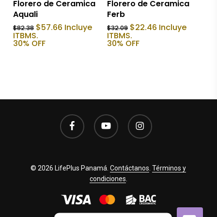
Florero de Ceramica
Florero de Ceramica
Aquali
Ferb
El
El
El
El
$
57.66
Incluye
$
22.46
Incluye
$
82.38
$
32.09
precio
precio
precio
precio
ITBMS.
ITBMS.
original
actual
original
actual
30% OFF
30% OFF
era:
es:
era:
es:
$82.38.
$57.66.
$32.09.
$22.46.
facebook
youtube
instagram
© 2026 LifePlus Panamá.
Contáctanos
.
Términos y
condiciones
.