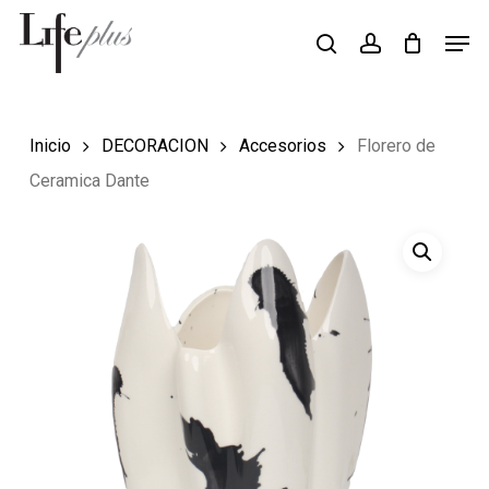
Skip
Men
Búsqueda
to
search
account
de
Close
productos
main
Menu
content
Inicio
DECORACION
Accesorios
Florero de
Ceramica Dante