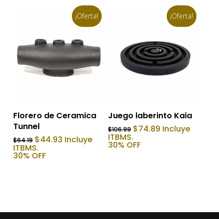
¡Oferta!
¡Oferta!
Añadir Al Carrito
Añadir Al Carrito
Juego laberinto Kaia
Florero de Ceramica
Tunnel
El
El
$
74.89
Incluye
$
106.99
precio
precio
ITBMS.
El
El
$
44.93
Incluye
$
64.19
original
actual
30% OFF
precio
precio
ITBMS.
era:
es:
original
actual
30% OFF
$106.99.
$74.89.
era:
es:
$64.19.
$44.93.