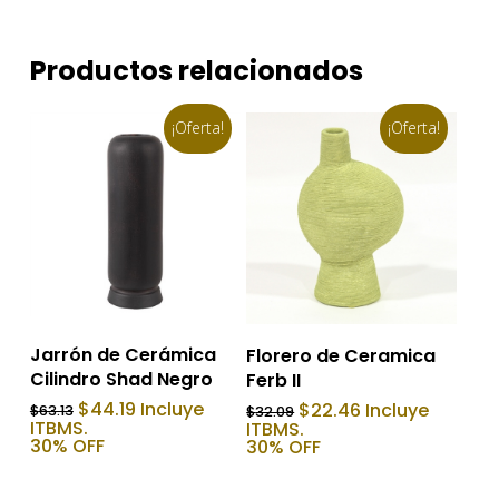
Productos relacionados
¡Oferta!
¡Oferta!
Añadir Al Carrito
Añadir Al Carrito
Jarrón de Cerámica
Florero de Ceramica
Cilindro Shad Negro
Ferb II
El
El
El
El
$
44.19
Incluye
$
22.46
Incluye
$
63.13
$
32.09
precio
precio
precio
precio
ITBMS.
ITBMS.
original
actual
original
actual
30% OFF
30% OFF
era:
es:
era:
es:
$63.13.
$44.19.
$32.09.
$22.46.