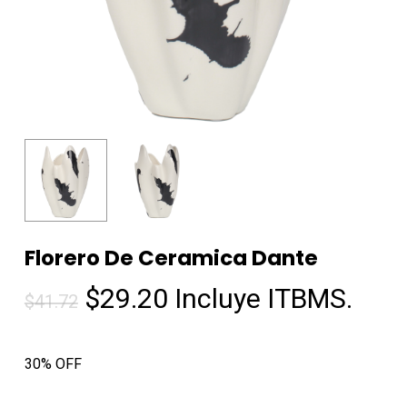
Florero De Ceramica Dante
El
El
$
29.20
Incluye ITBMS.
$
41.72
precio
precio
original
actual
30% OFF
era:
es:
$41.72.
$29.20.