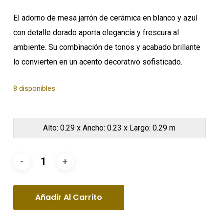
$67.40.
$47.18.
El adorno de mesa jarrón de cerámica en blanco y azul
con detalle dorado aporta elegancia y frescura al
ambiente. Su combinación de tonos y acabado brillante
lo convierten en un acento decorativo sofisticado.
8 disponibles
Alto: 0.29 x Ancho: 0.23 x Largo: 0.29 m
Añadir Al Carrito