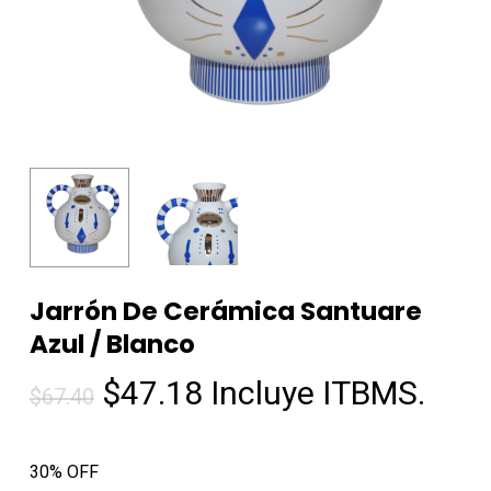
Jarrón De Cerámica Santuare
Azul / Blanco
El
El
$
47.18
Incluye ITBMS.
$
67.40
precio
precio
original
actual
30% OFF
era:
es: