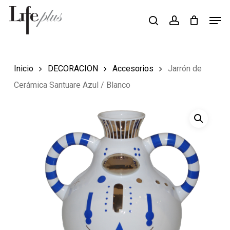
Skip
Men
Búsqueda
to
search
account
de
Close
productos
main
Menu
content
Inicio
DECORACION
Accesorios
Jarrón de
Cerámica Santuare Azul / Blanco