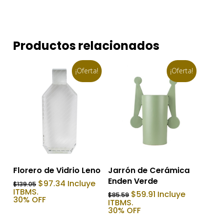
Productos relacionados
¡Oferta!
¡Oferta!
Añadir Al Carrito
Añadir Al Carrito
Florero de Vidrio Leno
Jarrón de Cerámica
Enden Verde
El
El
$
97.34
Incluye
$
139.05
precio
precio
ITBMS.
El
El
$
59.91
Incluye
$
85.59
original
actual
30% OFF
precio
precio
ITBMS.
era:
es:
original
actual
30% OFF
$139.05.
$97.34.
era:
es: