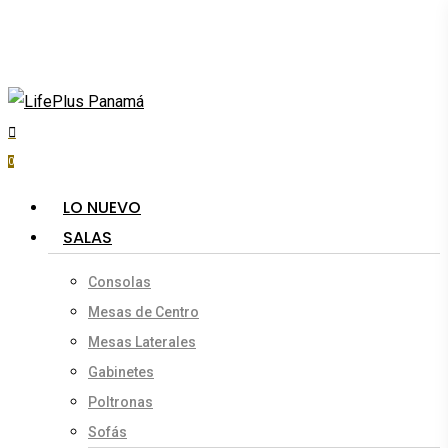
Skip
to
main
content
search
account
0
Menu
LO NUEVO
SALAS
Consolas
Mesas de Centro
Mesas Laterales
Gabinetes
Poltronas
Sofás