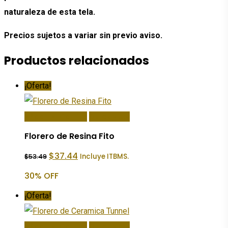
naturaleza de esta tela.
Precios sujetos a variar sin previo aviso.
Productos relacionados
¡Oferta!
Añadir Al Carrito
Quick View
Florero de Resina Fito
El
El
$
37.44
Incluye ITBMS.
$
53.49
precio
precio
original
actual
30% OFF
era:
es:
$53.49.
$37.44.
¡Oferta!
Añadir Al Carrito
Quick View