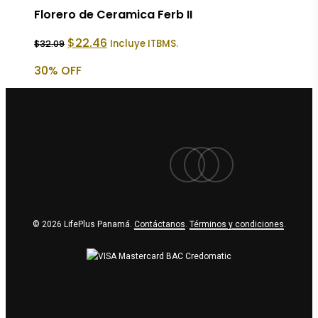
Florero de Ceramica Ferb II
El
El
$
22.46
Incluye ITBMS.
$
32.09
precio
precio
original
actual
30% OFF
era:
es:
$32.09.
$22.46.
facebook
youtube
instagram
© 2026 LifePlus Panamá.
Contáctanos
.
Términos y condiciones
.