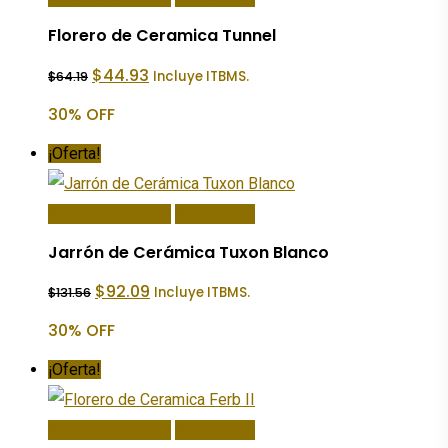
Florero de Ceramica Tunnel
El
El
$
44.93
Incluye ITBMS.
$
64.19
precio
precio
original
actual
30% OFF
era:
es:
$64.19.
$44.93.
¡Oferta!
Añadir Al Carrito
Quick View
Jarrón de Cerámica Tuxon Blanco
El
El
$
92.09
Incluye ITBMS.
$
131.56
precio
precio
original
actual
30% OFF
era:
es:
$131.56.
$92.09.
¡Oferta!
Añadir Al Carrito
Quick View