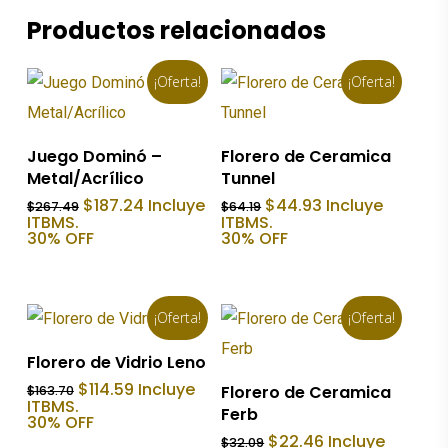
Productos relacionados
¡Oferta!
¡Oferta!
Añadir Al Carrito
Añadir Al Carrito
Juego Dominó –
Florero de Ceramica
Metal/Acrílico
Tunnel
El
El
El
El
$
187.24
Incluye
$
44.93
Incluye
$
267.49
$
64.19
precio
precio
precio
precio
ITBMS.
ITBMS.
original
actual
original
actual
30% OFF
30% OFF
era:
es:
era:
es:
$267.49.
$187.24.
$64.19.
$44.93.
¡Oferta!
¡Oferta!
Añadir Al Carrito
Florero de Vidrio Leno
Añadir Al Carrito
El
El
$
114.59
Incluye
Florero de Ceramica
$
163.70
precio
precio
ITBMS.
Ferb
original
actual
30% OFF
era:
es:
El
El
$
22.46
Incluye
$
32.09