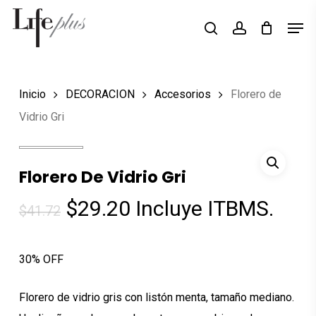
Skip
Men
Búsqueda
to
search
account
de
Close
productos
main
Menu
content
Inicio
DECORACION
Accesorios
Florero de
Vidrio Gri
Florero De Vidrio Gri
El
El
$
29.20
Incluye ITBMS.
$
41.72
precio
precio
original
actual
30% OFF
era:
es:
$41.72.
$29.20.
Florero de vidrio gris con listón menta, tamaño mediano.