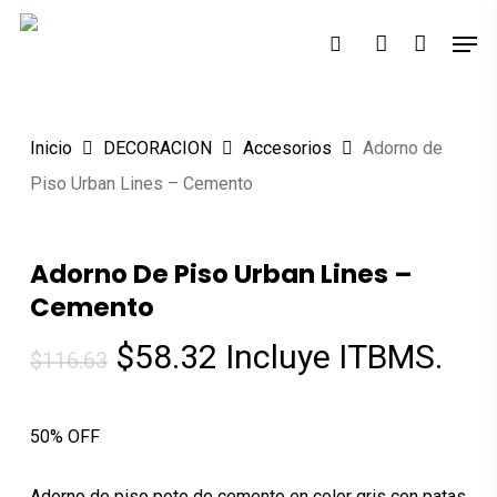
Skip
Men
to
search
account
main
content
Inicio
DECORACION
Accesorios
Adorno de
Piso Urban Lines – Cemento
Adorno De Piso Urban Lines –
Cemento
El
El
$
58.32
Incluye ITBMS.
$
116.63
precio
precio
original
actual
50% OFF
era:
es:
$116.63.
$58.32.
Adorno de piso pote de cemento en color gris con patas