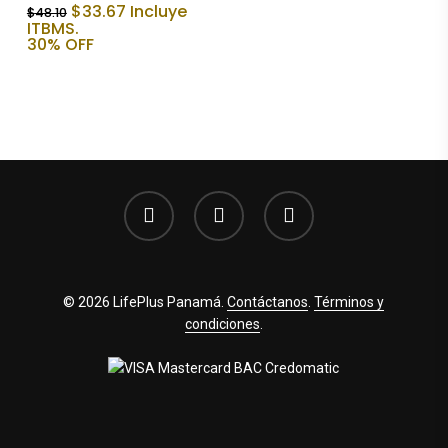
era:
es:
El
El
$
33.67
Incluye
$
48.10
$42.75.
$29.93.
precio
precio
ITBMS.
original
actual
30% OFF
era:
es:
$48.10.
$33.67.
facebook
youtube
instagram
© 2026 LifePlus Panamá.
Contáctanos
.
Términos y
condiciones
.