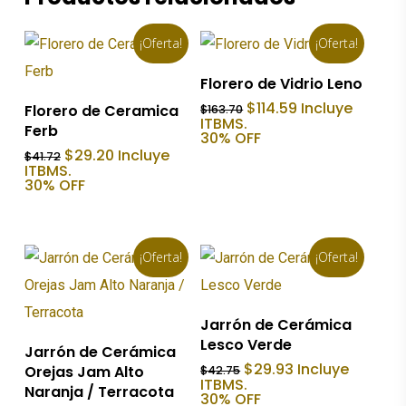
¡Oferta!
¡Oferta!
Añadir Al Carrito
Florero de Vidrio Leno
Añadir Al Carrito
El
El
$
114.59
Incluye
Florero de Ceramica
$
163.70
precio
precio
ITBMS.
Ferb
original
actual
30% OFF
era:
es:
El
El
$
29.20
Incluye
$
41.72
$163.70.
$114.59.
precio
precio
ITBMS.
original
actual
30% OFF
era:
es:
$41.72.
$29.20.
¡Oferta!
¡Oferta!
Añadir Al Carrito
Jarrón de Cerámica
Lesco Verde
Añadir Al Carrito
Jarrón de Cerámica
El
El
$
29.93
Incluye
Orejas Jam Alto
$
42.75
precio
precio
ITBMS.
Naranja / Terracota
original
actual
30% OFF