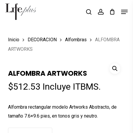
Skip
Men
Búsqueda
to
search
account
de
Close
productos
main
Menu
content
Inicio
DECORACION
Alfombras
ALFOMBRA
ARTWORKS
ALFOMBRA ARTWORKS
$
512.53
Incluye ITBMS.
Alfombra rectangular modelo Artworks Abstracto, de
tamaño 7.6×9.6 pies, en tonos gris y neutro.