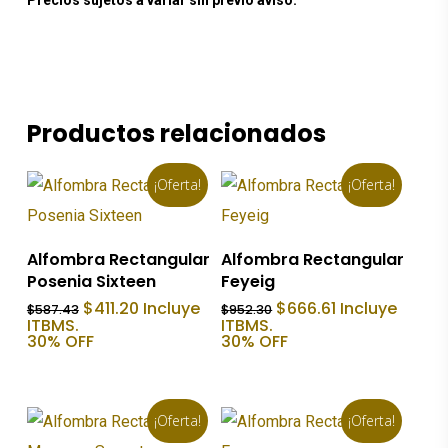
Precios sujetos a variar sin previo aviso.
Productos relacionados
¡Oferta!
¡Oferta!
Añadir Al Carrito
Añadir Al Carrito
Alfombra Rectangular
Alfombra Rectangular
Posenia Sixteen
Feyeig
El
El
El
El
$
411.20
Incluye
$
666.61
Incluye
$
587.43
$
952.30
precio
precio
precio
precio
ITBMS.
ITBMS.
original
actual
original
actual
30% OFF
30% OFF
era:
es:
era:
es:
$587.43.
$411.20.
$952.30.
$666.61.
¡Oferta!
¡Oferta!