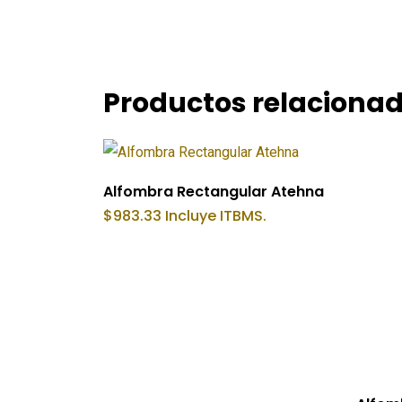
Productos relaciona
Añadir Al Carrito
Alfombra Rectangular Atehna
$
983.33
Incluye ITBMS.