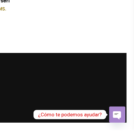
seri
MS.
¿Cómo te podemos ayudar?
Open
chaty