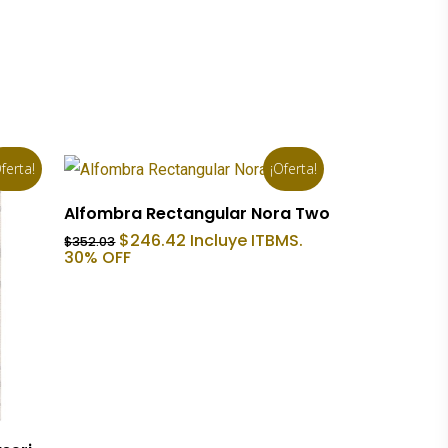
ferta!
¡Oferta!
Añadir Al Carrito
Alfombra Rectangular Nora Two
El
El
$
246.42
Incluye ITBMS.
$
352.03
precio
precio
30% OFF
original
actual
era:
es:
$352.03.
$246.42.