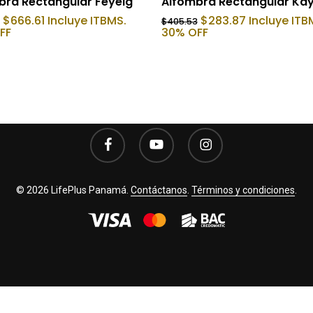
bra Rectangular Feyeig
Alfombra Rectangular Kay
El
El
El
El
$
666.61
Incluye ITBMS.
$
283.87
Incluye ITB
$
405.53
precio
precio
precio
precio
FF
30% OFF
original
actual
original
actual
era:
es:
era:
es:
$952.30.
$666.61.
$405.53.
$283.87.
facebook
youtube
instagram
© 2026 LifePlus Panamá.
Contáctanos
.
Términos y condiciones
.