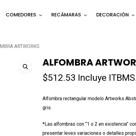
COMEDORES
RECÁMARAS
DECORACIÓN
s
o search or ESC to close
MBRA ARTWORKS
ALFOMBRA ARTWOR
$
512.53
Incluye ITBMS
Alfombra rectangular modelo Artworks Abstr
gris.
*Las alfombras con “1 o 2 en existencia” c
presentar leves variaciones o detalles pro