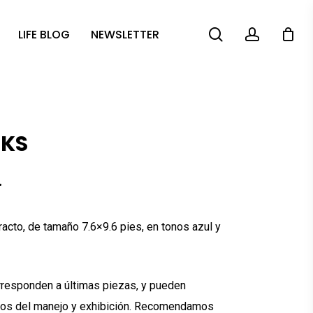
search
account
LIFE BLOG
NEWSLETTER
KS
.
acto, de tamaño 7.6×9.6 pies, en tonos azul y
orresponden a últimas piezas, y pueden
pios del manejo y exhibición. Recomendamos