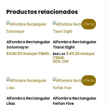
Productos relacionados
¡Oferta!
Añadir Al Carrito
Añadir Al Carrito
Alfombra Rectangular
Alfombra Rectangular
Sotomayor
Tianxi Eight
El
El
$
640.93
Incluye ITBMS.
$
411.20
Incluye
$
587.43
precio
precio
ITBMS.
original
actual
30% OFF
era:
es:
$587.43.
$411.20.
¡Oferta!
Añadir Al Carrito
Añadir Al Carrito
Alfombra Rectangular
Alfombra Rectangular
Lilas
Feifan Five