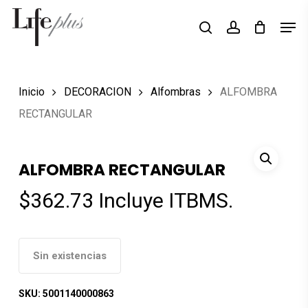
Skip
Men
Búsqueda
to
search
account
de
Close
productos
main
Menu
content
Inicio
DECORACION
Alfombras
ALFOMBRA
RECTANGULAR
ALFOMBRA RECTANGULAR
$
362.73
Incluye ITBMS.
Sin existencias
SKU:
5001140000863