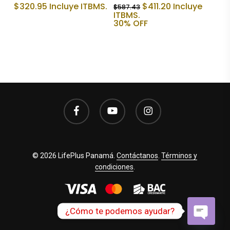
El
El
$
320.95
Incluye ITBMS.
$
411.20
Incluye
$
587.43
precio
precio
ITBMS.
original
actual
30% OFF
era:
es:
$587.43.
$411.20.
facebook
youtube
instagram
© 2026 LifePlus Panamá.
Contáctanos
.
Términos y
condiciones
.
¿Cómo te podemos ayudar?
Open