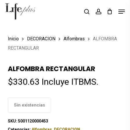
Skip
Men
Búsqueda
to
search
account
de
Close
productos
main
Menu
content
Inicio
DECORACION
Alfombras
ALFOMBRA
RECTANGULAR
ALFOMBRA RECTANGULAR
$
330.63
Incluye ITBMS.
Sin existencias
SKU:
5001120000453
Categorías:
Alfombras
,
DECORACION