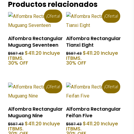
Productos relacionados
¡Oferta!
¡Oferta!
Añadir Al Carrito
Añadir Al Carrito
Alfombra Rectangular
Alfombra Rectangular
Muguang Seventeen
Tianxi Eight
El
El
El
El
$
411.20
Incluye
$
411.20
Incluye
$
587.43
$
587.43
precio
precio
precio
precio
ITBMS.
ITBMS.
original
actual
original
actual
30% OFF
30% OFF
era:
es:
era:
es:
$587.43.
$411.20.
$587.43.
$411.20.
¡Oferta!
¡Oferta!
Añadir Al Carrito
Añadir Al Carrito
Alfombra Rectangular
Alfombra Rectangular
Muguang Nine
Feifan Five
El
El
El
El
$
411.20
Incluye
$
411.20
Incluye
$
587.43
$
587.43
precio
precio
precio
precio
ITBMS.
ITBMS.
original
actual
original
actual
30% OFF
30% OFF