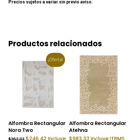
Precios sujetos a variar sin previo aviso.
Productos relacionados
¡Oferta!
Añadir Al Carrito
Añadir Al Carrito
Alfombra Rectangular
Alfombra Rectangular
Nora Two
Atehna
El
El
$
246.42
Incluye
$
983.33
Incluye ITBMS.
$
352.03