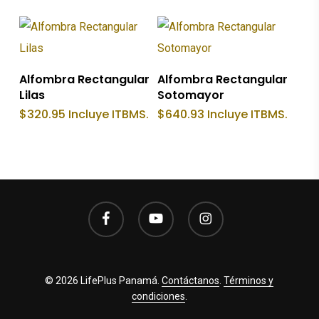
Añadir Al Carrito
Añadir Al Carrito
Alfombra Rectangular
Alfombra Rectangular
Lilas
Sotomayor
$
320.95
Incluye ITBMS.
$
640.93
Incluye ITBMS.
facebook
youtube
instagram
© 2026 LifePlus Panamá.
Contáctanos
.
Términos y
condiciones
.