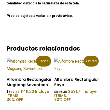
tonalidad debido a la naturaleza de esta tela.
Precios sujetos a variar sin previo aviso.
Productos relacionados
¡Oferta!
¡Oferta!
Añadir Al Carrito
Añadir Al Carrito
Alfombra Rectangular
Alfombra Rectangular
Muguang Seventeen
Faye
El
El
El
El
$
411.20
Incluye
$
591.71
Incluye
$
587.43
$
845.30
precio
precio
precio
precio
ITBMS.
ITBMS.
original
actual
original
actual
30% OFF
30% OFF
era:
es:
era:
es:
$587.43.
$411.20.
$845.30.
$591.71.