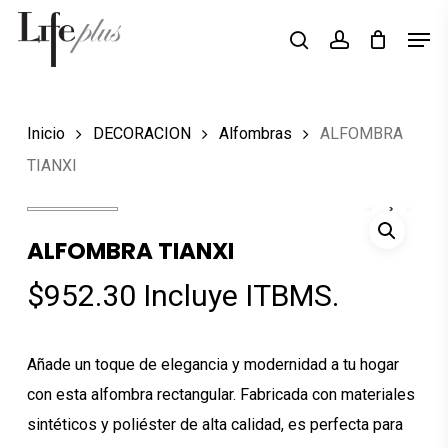
Skip
Men
Búsqueda
to
search
account
de
Close
productos
main
Menu
content
Inicio
DECORACION
Alfombras
ALFOMBRA
TIANXI
ALFOMBRA TIANXI
$
952.30
Incluye ITBMS.
Añade un toque de elegancia y modernidad a tu hogar
con esta alfombra rectangular. Fabricada con materiales
sintéticos y poliéster de alta calidad, es perfecta para