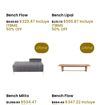
Añadir Al Carrito
Añadir Al Carrito
Bench Flow
Bench Lipai
El
El
El
El
$
320.47
Incluye
$
555.87
Incluye
$
640.93
$
1,111.73
precio
precio
precio
precio
ITBMS.
ITBMS.
original
actual
original
actual
50% OFF
50% OFF
era:
es:
era:
es:
$640.93.
$320.47.
$1,111.73.
$555.87.
¡Oferta!
¡Oferta!
Añadir Al Carrito
Añadir Al Carrito
Bench Mitto
Bench Flow
El
El
El
El
$
534.47
$
347.22
Incluye
$
1,068.93
$
694.43