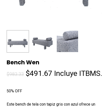
Bench Wen
El
El
$
491.67
Incluye ITBMS.
$
983.33
precio
precio
original
actual
50% OFF
era:
es:
$983.33.
$491.67.
Este bench de tela con tapiz gris con azul ofrece un