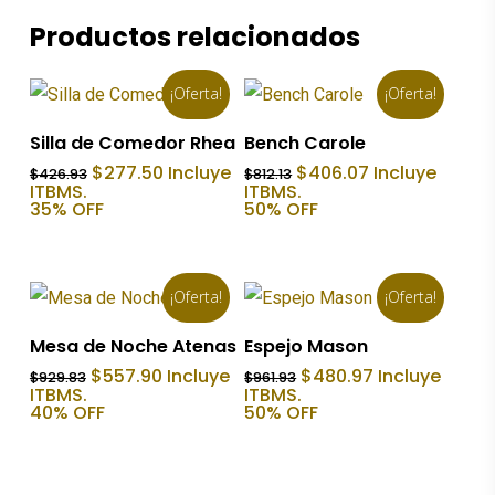
Productos relacionados
¡Oferta!
¡Oferta!
Añadir Al Carrito
Añadir Al Carrito
Silla de Comedor Rhea
Bench Carole
El
El
El
El
$
277.50
Incluye
$
406.07
Incluye
$
426.93
$
812.13
precio
precio
precio
precio
ITBMS.
ITBMS.
original
actual
original
actual
35% OFF
50% OFF
era:
es:
era:
es:
$426.93.
$277.50.
$812.13.
$406.07.
¡Oferta!
¡Oferta!
Añadir Al Carrito
Añadir Al Carrito
Mesa de Noche Atenas
Espejo Mason
El
El
El
El
$
557.90
Incluye
$
480.97
Incluye
$
929.83
$
961.93
precio
precio
precio
precio
ITBMS.
ITBMS.
original
actual
original
actual
40% OFF
50% OFF
era:
es:
era:
es:
$929.83.
$557.90.
$961.93.
$480.97.