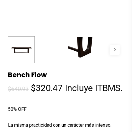
Bench Flow
El
El
$
320.47
Incluye ITBMS.
$
640.93
precio
precio
original
actual
50% OFF
era:
es:
$640.93.
$320.47.
La misma practicidad con un carácter más intenso.