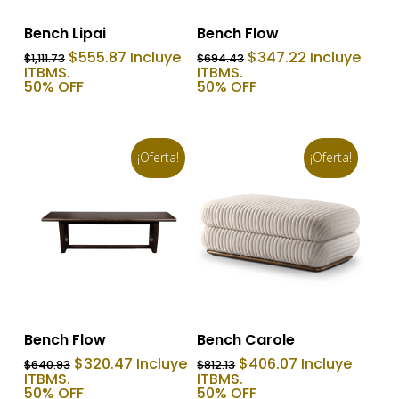
Añadir Al Carrito
Añadir Al Carrito
Bench Lipai
Bench Flow
El
El
El
El
$
555.87
Incluye
$
347.22
Incluye
$
1,111.73
$
694.43
precio
precio
precio
precio
ITBMS.
ITBMS.
original
actual
original
actual
50% OFF
50% OFF
era:
es:
era:
es:
$1,111.73.
$555.87.
$694.43.
$347.22.
¡Oferta!
¡Oferta!
Añadir Al Carrito
Añadir Al Carrito
Bench Flow
Bench Carole
El
El
El
El
$
320.47
Incluye
$
406.07
Incluye
$
640.93
$
812.13
precio
precio
precio
precio
ITBMS.
ITBMS.
original
actual
original
actual
50% OFF
50% OFF