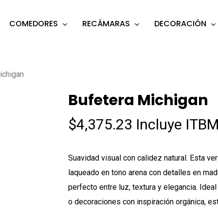
COMEDORES
RECÁMARAS
DECORACIÓN
s
o search or ESC to close
ichigan
Bufetera Michigan
$
4,375.23
Incluye ITBM
Suavidad visual con calidez natural. Esta v
laqueado en tono arena con detalles en made
perfecto entre luz, textura y elegancia. Ide
o decoraciones con inspiración orgánica, est