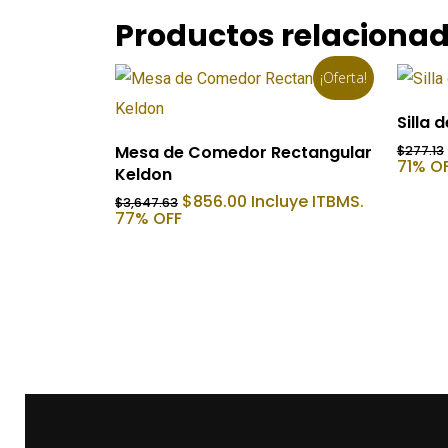
Productos relaciona
¡Oferta!
Silla
Añadir Al Carrito
Mesa de Comedor Rectangular
$
277.13
71% O
Keldon
El
El
$
856.00
Incluye ITBMS.
$
3,647.63
precio
precio
77% OFF
original
actual
era:
es:
$3,647.63.
$856.00.