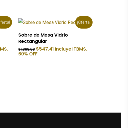
ferta!
¡Oferta!
Añadir Al Carrito
Sobre de Mesa Vidrio
Rectangular
El
El
BMS.
$
547.41
Incluye ITBMS.
$
1,368.53
precio
precio
60% OFF
original
actual
era:
es:
$1,368.53.
$547.41.