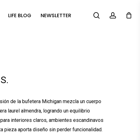
search
account
LIFE BLOG
NEWSLETTER
S.
ersión de la bufetera Michigan mezcla un cuerpo
ra laurel almendra, logrando un equilibrio
al para interiores claros, ambientes escandinavos
a pieza aporta diseño sin perder funcionalidad.