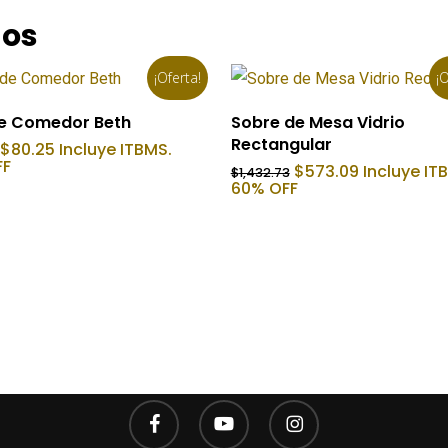
dos
¡Oferta!
¡O
Añadir Al Carrito
Añadir Al Carrito
 de Comedor Beth
Sobre de Mesa Vidrio
Rectangular
El
El
$
80.25
Incluye ITBMS.
precio
precio
FF
El
El
$
573.09
Incluye IT
$
1,432.73
original
actual
precio
precio
60% OFF
era:
es:
original
actual
$277.13.
$80.25.
era:
es:
$1,432.73.
$573.09.
facebook
youtube
instagram