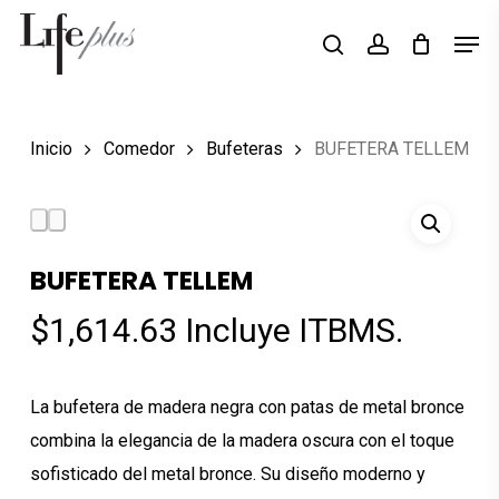
Skip
Men
Búsqueda
to
search
account
de
Close
productos
main
Menu
content
Inicio
Comedor
Bufeteras
BUFETERA TELLEM
BUFETERA TELLEM
$
1,614.63
Incluye ITBMS.
La bufetera de madera negra con patas de metal bronce
combina la elegancia de la madera oscura con el toque
sofisticado del metal bronce. Su diseño moderno y