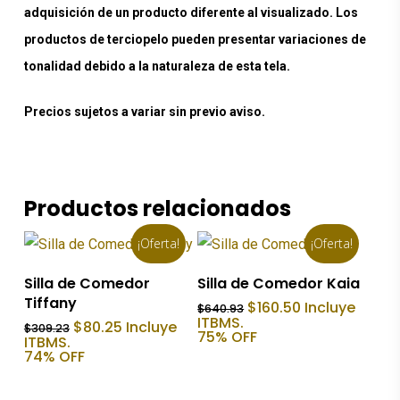
adquisición de un producto diferente al visualizado. Los
productos de terciopelo pueden presentar variaciones de
tonalidad debido a la naturaleza de esta tela.
Precios sujetos a variar sin previo aviso.
Productos relacionados
¡Oferta!
¡Oferta!
Añadir Al Carrito
Añadir Al Carrito
Silla de Comedor
Silla de Comedor Kaia
Tiffany
El
El
$
160.50
Incluye
$
640.93
precio
precio
ITBMS.
El
El
$
80.25
Incluye
$
309.23
original
actual
75% OFF
precio
precio
ITBMS.
era:
es:
original
actual
74% OFF
$640.93.
$160.50.
era:
es:
$309.23.
$80.25.