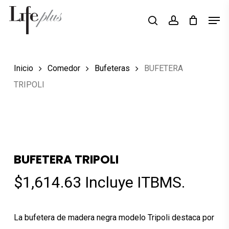
Skip
Men
Búsqueda
to
search
account
de
Close
productos
main
Menu
content
Inicio
Comedor
Bufeteras
BUFETERA
TRIPOLI
BUFETERA TRIPOLI
$
1,614.63
Incluye ITBMS.
La bufetera de madera negra modelo Tripoli destaca por