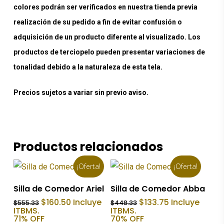
colores podrán ser verificados en nuestra tienda previa
realización de su pedido a fin de evitar confusión o
adquisición de un producto diferente al visualizado. Los
productos de terciopelo pueden presentar variaciones de
tonalidad debido a la naturaleza de esta tela.
Precios sujetos a variar sin previo aviso.
Productos relacionados
¡Oferta!
¡Oferta!
Añadir Al Carrito
Añadir Al Carrito
Silla de Comedor Ariel
Silla de Comedor Abba
El
El
El
El
$
160.50
Incluye
$
133.75
Incluye
$
555.33
$
448.33
precio
precio
precio
precio
ITBMS.
ITBMS.
original
actual
original
actual
71% OFF
70% OFF