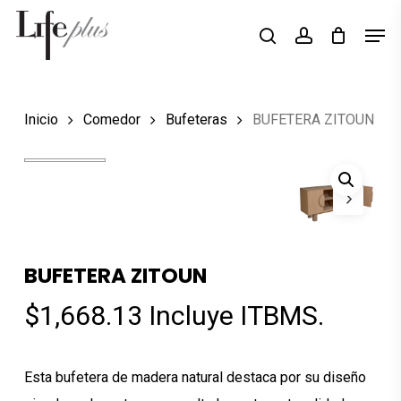
Skip
Men
Búsqueda
to
search
account
de
Close
productos
main
Menu
content
Inicio
Comedor
Bufeteras
BUFETERA ZITOUN
BUFETERA ZITOUN
$
1,668.13
Incluye ITBMS.
Esta bufetera de madera natural destaca por su diseño