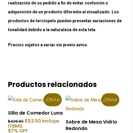
realización de su pedido a fin de evitar confusión o
adquisición de un producto diferente al visualizado. Los
productos de terciopelo pueden presentar variaciones de
tonalidad debido a la naturaleza de esta tela.
Precios sujetos a variar sin previo aviso.
Productos relacionados
¡Oferta!
¡Oferta!
Añadir Al Carrito
Silla de Comedor Luna
Añadir Al Carrito
El
El
$
53.50
Incluye
Sobre de Mesa Vidrio
$
426.93
precio
precio
ITBMS.
Redondo
original
actual
87% OFF