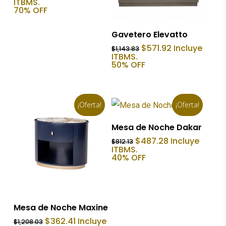
precio
precio
ITBMS.
original
actual
70% OFF
era:
es:
$1,122.43.
$336.73.
Añadir Al Carrito
Gavetero Elevatto
El
El
$
571.92
Incluye
$
1,143.83
precio
precio
ITBMS.
original
actual
50% OFF
era:
es:
$1,143.83.
$571.92.
¡Oferta!
¡Oferta!
Añadir Al Carrito
Mesa de Noche Dakar
El
El
$
487.28
Incluye
$
812.13
precio
precio
ITBMS.
original
actual
40% OFF
era:
es:
$812.13.
$487.28.
Añadir Al Carrito
Mesa de Noche Maxine
El
El
$
362.41
Incluye
$
1,208.03