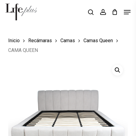
Skip
Men
Búsqueda
to
search
account
de
Close
productos
main
Menu
content
Inicio
Recámaras
Camas
Camas Queen
CAMA QUEEN