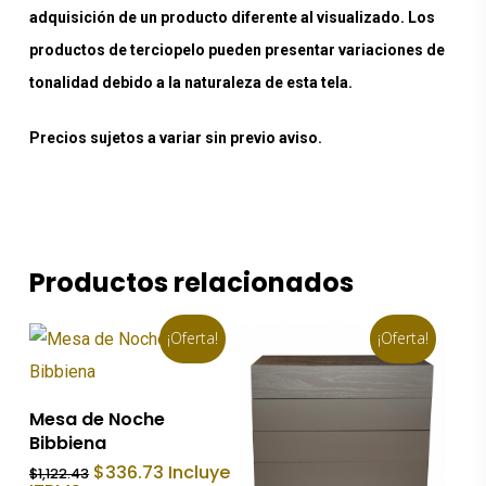
adquisición de un producto diferente al visualizado. Los
productos de terciopelo pueden presentar variaciones de
tonalidad debido a la naturaleza de esta tela.
Precios sujetos a variar sin previo aviso.
Productos relacionados
¡Oferta!
¡Oferta!
Añadir Al Carrito
Mesa de Noche
Bibbiena
El
El
$
336.73
Incluye
$
1,122.43