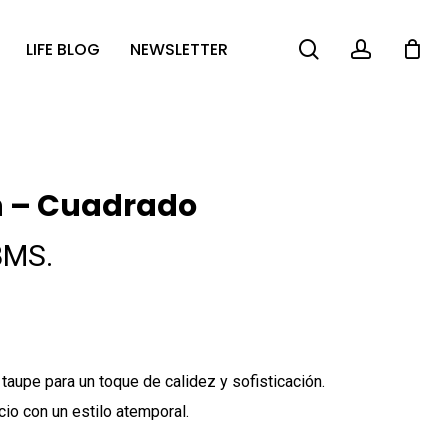
search
account
LIFE BLOG
NEWSLETTER
n – Cuadrado
BMS.
a taupe para un toque de calidez y sofisticación.
io con un estilo atemporal.