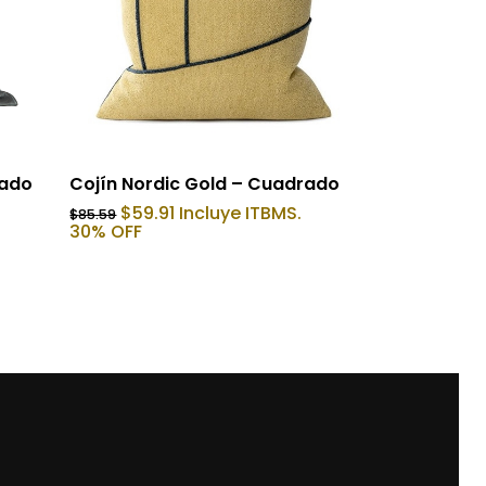
Añadir Al Carrito
rado
Cojín Nordic Gold – Cuadrado
El
El
$
59.91
Incluye ITBMS.
$
85.59
precio
precio
30% OFF
original
actual
era:
es:
$85.59.
$59.91.