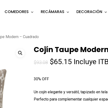
COMEDORES
RECÁMARAS
DECORACIÓN
s
o search or ESC to close
aupe Modern – Cuadrado
Cojín Taupe Moder
El
El
$
65.15
Incluye IT
$
93.08
precio
precio
original
actual
30% OFF
era:
es:
$93.08.
$65.15.
Un cojín elegante y versátil, tapizado en tel
Perfecto para complementar cualquier espac