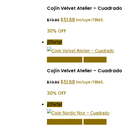
Cojín Velvet Atelier – Cuadrado
El
El
$
51.68
Incluye ITBMS.
$
73.83
precio
precio
original
actual
30% OFF
era:
es:
$73.83.
$51.68.
¡Oferta!
Añadir Al Carrito
Quick View
Cojín Velvet Atelier – Cuadrado
El
El
$
51.68
Incluye ITBMS.
$
73.83
precio
precio
original
actual
30% OFF
era:
es:
$73.83.
$51.68.
¡Oferta!
Añadir Al Carrito
Quick View