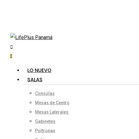
Skip
to
main
content
search
account
Hit enter to search or ESC to close
0
Menu
LO NUEVO
SALAS
Consolas
Mesas de Centro
Mesas Laterales
Gabinetes
Poltronas