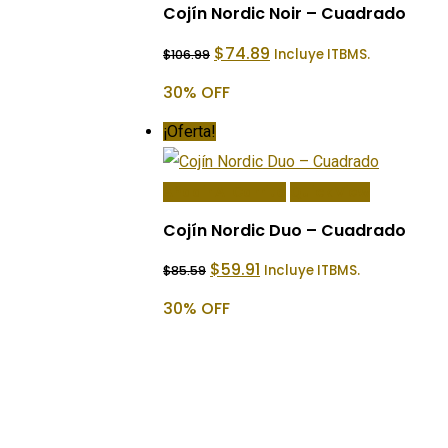
Cojín Nordic Noir – Cuadrado
El
El
$
74.89
Incluye ITBMS.
$
106.99
precio
precio
original
actual
30% OFF
era:
es:
$106.99.
$74.89.
¡Oferta!
Añadir Al Carrito
Quick View
Cojín Nordic Duo – Cuadrado
El
El
$
59.91
Incluye ITBMS.
$
85.59
precio
precio
original
actual
30% OFF
era:
es:
$85.59.
$59.91.