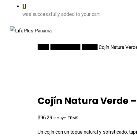
was successfully added to your cart.
Inicio
DECORACION
Cojines
Cojín Natura Verd
Cojín Natura Verde 
$
96.29
Incluye ITBMS.
Un cojín con un toque natural y sofisticado, t