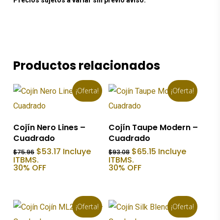
Precios sujetos a variar sin previo aviso.
Productos relacionados
¡Oferta!
¡Oferta!
Añadir Al Carrito
Añadir Al Carrito
Cojín Nero Lines –
Cojín Taupe Modern –
Cuadrado
Cuadrado
El
El
El
El
$
53.17
Incluye
$
65.15
Incluye
$
75.96
$
93.08
precio
precio
precio
precio
ITBMS.
ITBMS.
original
actual
original
actual
30% OFF
30% OFF
era:
es:
era:
es:
$75.96.
$53.17.
$93.08.
$65.15.
¡Oferta!
¡Oferta!