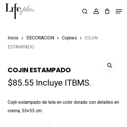
Skip
Men
Búsqueda
to
search
account
de
Close
productos
main
Menu
content
Inicio
DECORACION
Cojines
COJIN
ESTAMPADO
COJIN ESTAMPADO
$
85.55
Incluye ITBMS.
Cojín estampado de tela en color dorado con detalles en
crema, 55×55 cm.