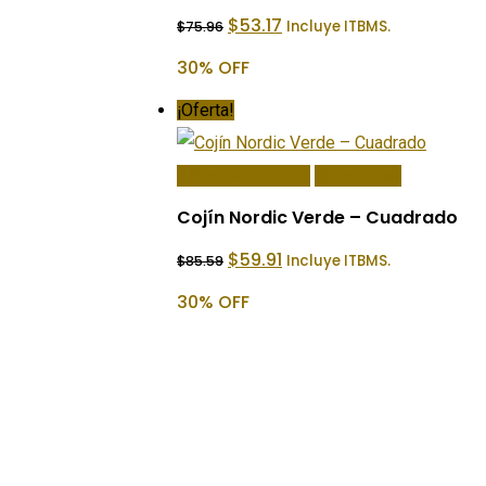
El
El
$
53.17
Incluye ITBMS.
$
75.96
precio
precio
original
actual
30% OFF
era:
es:
$75.96.
$53.17.
¡Oferta!
Añadir Al Carrito
Quick View
Cojín Nordic Verde – Cuadrado
El
El
$
59.91
Incluye ITBMS.
$
85.59
precio
precio
original
actual
30% OFF
era:
es:
$85.59.
$59.91.