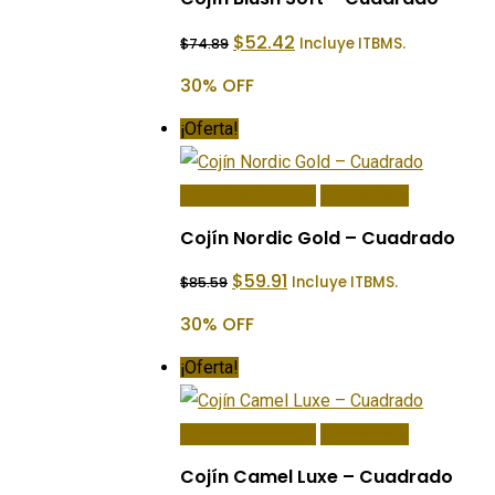
El
El
$
52.42
Incluye ITBMS.
$
74.89
precio
precio
original
actual
30% OFF
era:
es:
$74.89.
$52.42.
¡Oferta!
Añadir Al Carrito
Quick View
Cojín Nordic Gold – Cuadrado
El
El
$
59.91
Incluye ITBMS.
$
85.59
precio
precio
original
actual
30% OFF
era:
es:
$85.59.
$59.91.
¡Oferta!
Añadir Al Carrito
Quick View
Cojín Camel Luxe – Cuadrado