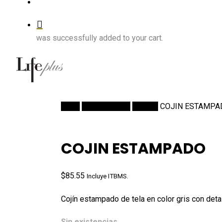
account
was successfully added to your cart.
Inicio
DECORACION
Cojines
COJIN ESTAMPA
COJIN ESTAMPADO
$
85.55
Incluye ITBMS.
Cojín estampado de tela en color gris con det
Sin existencias