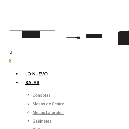
Skip
to
main
content
Hit enter to search or ESC to close
search
account
0
Menu
LO NUEVO
SALAS
Consolas
Mesas de Centro
Mesas Laterales
Gabinetes