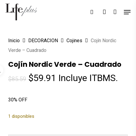
Skip
Men
Búsqueda
to
search
account
de
Close
productos
main
Menu
content
Inicio
DECORACION
Cojines
Cojín Nordic
Verde – Cuadrado
Cojín Nordic Verde – Cuadrado
El
El
$
59.91
Incluye ITBMS.
$
85.59
precio
precio
original
actual
30% OFF
era:
es:
$85.59.
$59.91.
1 disponibles