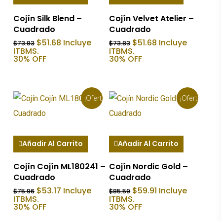
Cojín Silk Blend –
Cojín Velvet Atelier –
Cuadrado
Cuadrado
El
El
El
El
$
51.68
Incluye
$
51.68
Incluye
$
73.83
$
73.83
precio
precio
precio
precio
ITBMS.
ITBMS.
original
actual
original
actual
30% OFF
30% OFF
era:
es:
era:
es:
$73.83.
$51.68.
$73.83.
$51.68.
¡Oferta!
¡Oferta!
Añadir Al Carrito
Añadir Al Carrito
Cojín Cojín ML180241 –
Cojín Nordic Gold –
Cuadrado
Cuadrado
El
El
El
El
$
53.17
Incluye
$
59.91
Incluye
$
75.96
$
85.59
precio
precio
precio
precio
ITBMS.
ITBMS.
original
actual
original
actual
30% OFF
30% OFF
era:
es:
era:
es: